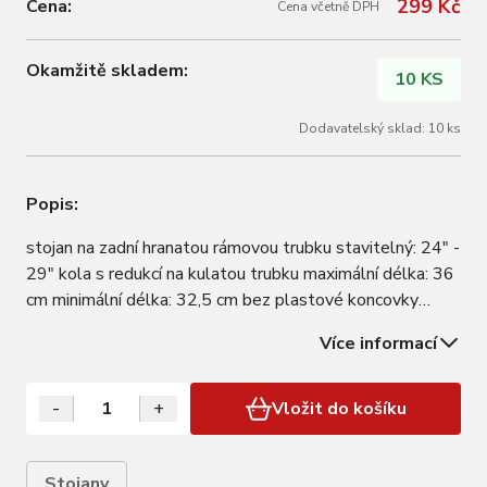
299 Kč
Cena:
Cena včetně DPH
Okamžitě skladem:
10 KS
Dodavatelský sklad: 10 ks
Popis:
stojan na zadní hranatou rámovou trubku stavitelný: 24" -
29" kola s redukcí na kulatou trubku maximální délka: 36
cm minimální délka: 32,5 cm bez plastové koncovky
materiál: hliník hmotnost: 240 g baleno na kartě FORCE
Více informací
-
+
Vložit do košíku
Stojany