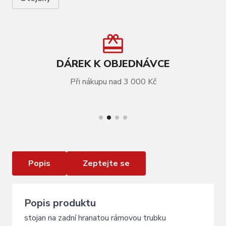
DÁREK K OBJEDNÁVCE
Při nákupu nad 3 000 Kč
VÍCE INFORMACÍ
stojánek FORCE BAL 24-29" Al zadní+redukce,
černý
Popis
Zeptejte se
Popis produktu
stojan na zadní hranatou rámovou trubku