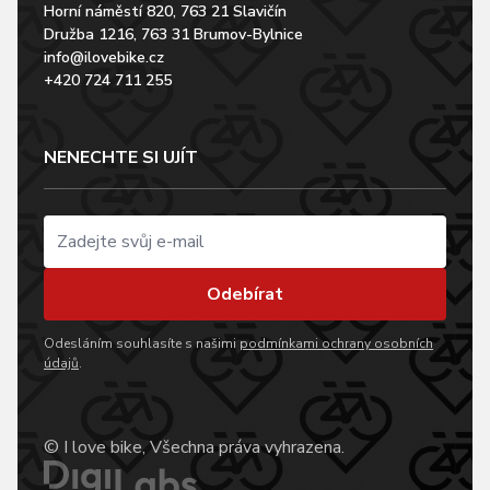
Horní náměstí 820, 763 21 Slavičín
Družba 1216, 763 31 Brumov-Bylnice
info@ilovebike.cz
+420 724 711 255
NENECHTE SI UJÍT
Odebírat
Odesláním souhlasíte s našimi
podmínkami ochrany osobních
údajů
.
© I love bike, Všechna práva vyhrazena.