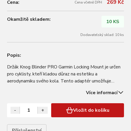
269 Kč
Cena:
Cena včetně DPH
Okamžitě skladem:
10 KS
Dodavatelský sklad: 10 ks
Popis:
Držák Knog Blinder PRO Garmin Locking Mount je určen
pro cyklisty, kteří kladou důraz na estetiku a
aerodynamiku svého kola. Tento adaptér umožňuje
namontovat výkonná světla Knog Blinder přímo pod
Více informací
předsazený držák cyklopočítače Garmin. Výsledkem je
vycentrované světlo v ose kola a zcela volná…
-
+
Vložit do košíku
Příslušenství