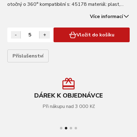
otočný o 360° kompatibilní s: 45178 materiál: plast,
gumová objímka prodej po 5 ks, uvedená cena je za 1 ks
Více informací
-
+
Vložit do košíku
Příslušenství
DÁREK K OBJEDNÁVCE
Při nákupu nad 3 000 Kč
VÍCE INFORMACÍ
držák předního světla FORCE UNI s gumovou
objímkou