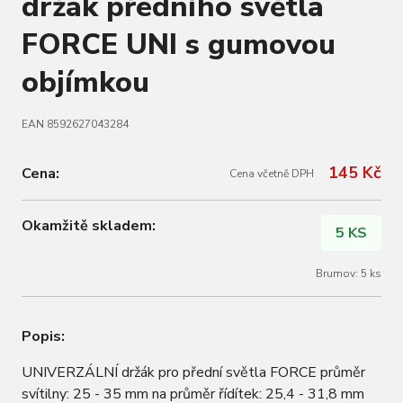
držák předního světla
FORCE UNI s gumovou
objímkou
EAN 8592627043284
145 Kč
Cena:
Cena včetně DPH
Okamžitě skladem:
5 KS
Brumov: 5 ks
Popis:
UNIVERZÁLNÍ držák pro přední světla FORCE průměr
svítilny: 25 - 35 mm na průměr řídítek: 25,4 - 31,8 mm