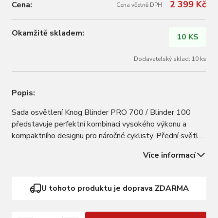
2 399 Kč
Cena:
Cena včetně DPH
Okamžitě skladem:
10 KS
Dodavatelský sklad: 10 ks
Popis:
Sada osvětlení Knog Blinder PRO 700 / Blinder 100
představuje perfektní kombinaci vysokého výkonu a
kompaktního designu pro náročné cyklisty. Přední světlo
Blinder PRO 700 v prémiovém hliníkovém těle generuje
Více informací
intenzivní světelný tok 700 lumenů, který díky precizní
optice osvítí cestu až do…
U tohoto produktu je doprava ZDARMA