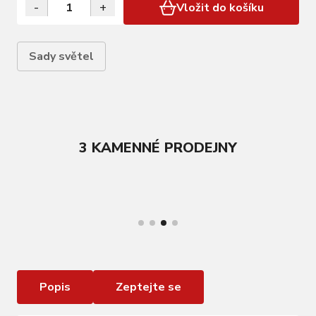
-
+
Vložit do košíku
Sady světel
3 KAMENNÉ PRODEJNY
VÍCE INFORMACÍ
Sada světel KNOG Blinder PRO 700 / Blinder
100
Popis
Zeptejte se