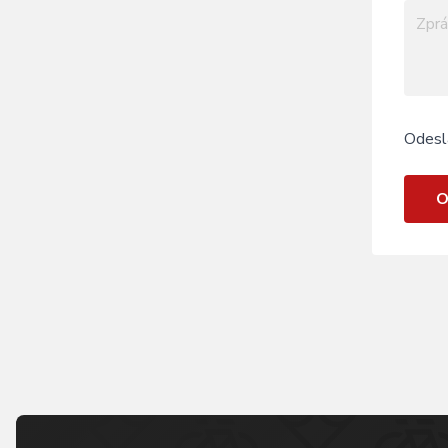
Odesl
O