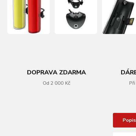
DOPRAVA ZDARMA
DÁRE
VÍCE INFORMACÍ
Od 2 000 Kč
Při
Sada světel KNOG Cobber Big
Twinpack
Popis