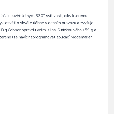
bízí neuvěřitelných 330° svítivosti, díky kterému
cyklosvětlo skvěle účinné v denním provozu a zvyšuje
 Big Cobber opravdu velmi silná. S nízkou váhou 59 g a
terého lze navíc naprogramovat aplikací Modemaker