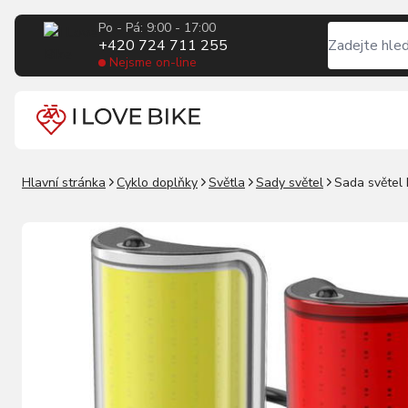
Po - Pá: 9:00 - 17:00
+420 724 711 255
Nejsme on-line
Hlavní stránka
Cyklo doplňky
Světla
Sady světel
Sada světel