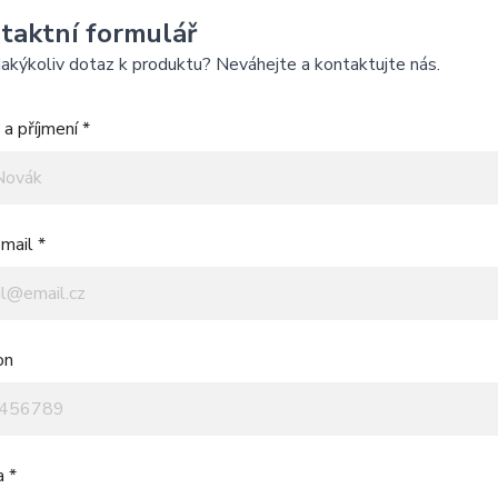
taktní formulář
akýkoliv dotaz k produktu? Neváhejte a kontaktujte nás.
a příjmení *
mail *
on
a *