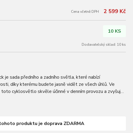
2 599 Kč
Cena včetně DPH
10 KS
Dodavatelský sklad: 10 ks
je sada předního a zadního světla, které nabízí
osti, díky kterému budete jasně vidět ze všech úhlů. Ve
e toto cyklosvětlo skvěle účinné v denním provozu a zvyšuje
ci. Světelným výkonem 470 lumenů je…
tohoto produktu je doprava ZDARMA