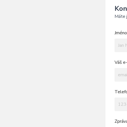
Kon
Máte j
Jméno 
Váš e-
Telef
Zpráv