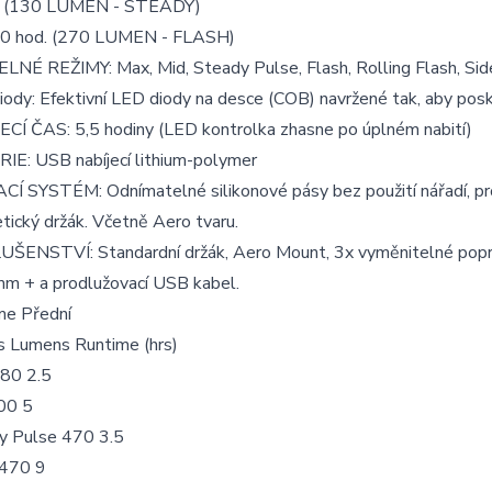
. (130 LUMEN - STEADY)
40 hod. (270 LUMEN - FLASH)
NÉ REŽIMY: Max, Mid, Steady Pulse, Flash, Rolling Flash, Side
ody: Efektivní LED diody na desce (COB) navržené tak, aby posk
ECÍ ČAS: 5,5 hodiny (LED kontrolka zhasne po úplném nabití)
IE: USB nabíjecí lithium-polymer
CÍ SYSTÉM: Odnímatelné silikonové pásy bez použití nářadí, p
ický držák. Včetně Aero tvaru.
UŠENSTVÍ: Standardní držák, Aero Mount, 3x vyměnitelné popru
mm + a prodlužovací USB kabel.
me Přední
 Lumens Runtime (hrs)
80 2.5
00 5
y Pulse 470 3.5
 470 9