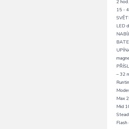
2 hod
15 - 
SVĚTEL
LED di
NABÍJ
BATER
UPÍNA
magnet
PŘÍSL
– 32 
Runti
Modes
Max 2
Mid 1
Stead
Flash