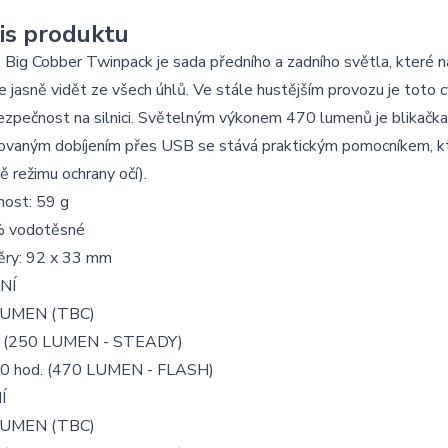
is produktu
ig Cobber Twinpack je sada předního a zadního světla, které na
 jasně vidět ze všech úhlů. Ve stále hustějším provozu je toto 
ezpečnost na silnici. Světelným výkonem 470 lumenů je blikačka
rovaným dobíjením přes USB se stává praktickým pomocníkem, k
ě režimu ochrany očí).
ost: 59 g
 vodotěsné
ry: 92 x 33 mm
NÍ
LUMEN (TBC)
. (250 LUMEN - STEADY)
60 hod. (470 LUMEN - FLASH)
Í
LUMEN (TBC)