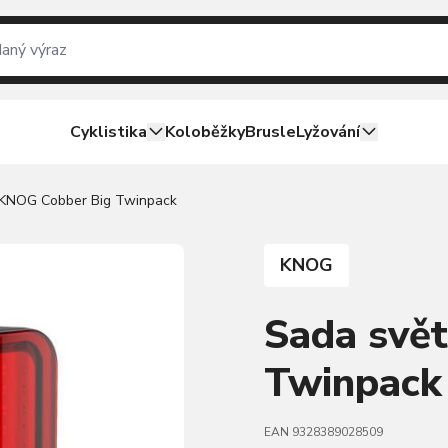
Cyklistika
Koloběžky
Brusle
Lyžování
 KNOG Cobber Big Twinpack
KNOG
Sada svě
Twinpack
EAN 9328389028509