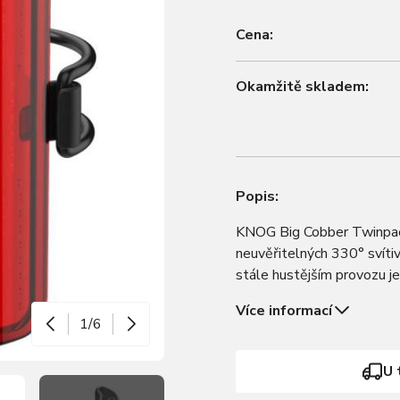
Cena:
Okamžitě skladem:
Popis:
KNOG Big Cobber Twinpack 
neuvěřitelných 330° svítiv
stále hustějším provozu j
vaši bezpečnost na silni
Více informací
1/6
U 