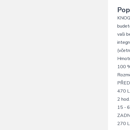
Pop
KNOG B
budete
vaši b
integ
(včetn
Hmotn
100 %
Rozmě
PŘED
470 
2 hod
15 - 
ZADN
270 