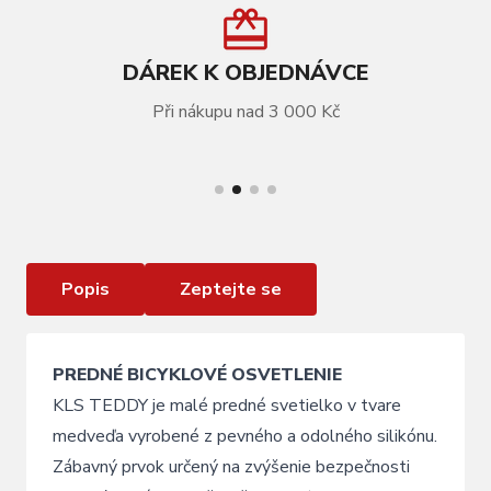
DÁREK K OBJEDNÁVCE
Při nákupu nad 3 000 Kč
VÍCE INFORMACÍ
Osvětlení přední KLS TEDDY, brown
Popis
Zeptejte se
PREDNÉ BICYKLOVÉ OSVETLENIE
KLS TEDDY je malé predné svetielko v tvare
medveďa vyrobené z pevného a odolného silikónu.
Zábavný prvok určený na zvýšenie bezpečnosti