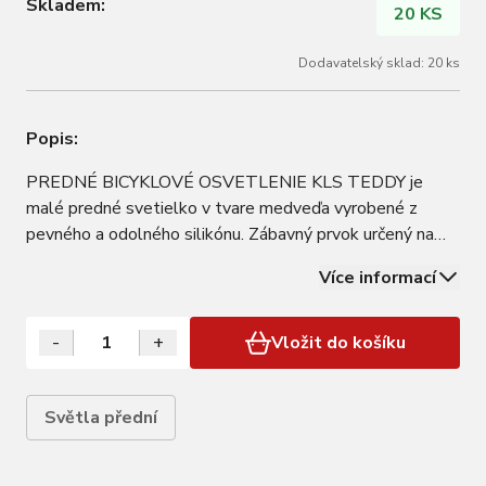
Skladem:
20 KS
Dodavatelský sklad: 20 ks
Popis:
PREDNÉ BICYKLOVÉ OSVETLENIE KLS TEDDY je
malé predné svetielko v tvare medveďa vyrobené z
pevného a odolného silikónu. Zábavný prvok určený na
zvýšenie bezpečnosti Odolný silikón predlžuje životnosť
Více informací
produktu Ergonomické tlačidlo je skryté pod nosom Veľa
farebných variant umožňuje prispôsobiť si Váš…
-
+
Vložit do košíku
Světla přední