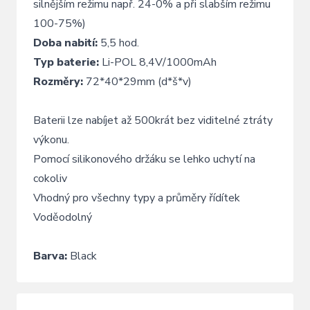
silnějším režimu např. 24-0% a při slabším režimu
100-75%)
Doba nabití:
5,5 hod.
Typ baterie:
Li-POL 8,4V/1000mAh
Rozměry:
72*40*29mm (d*š*v)
Baterii lze nabíjet až 500krát bez viditelné ztráty
výkonu.
Pomocí silikonového držáku se lehko uchytí na
cokoliv
Vhodný pro všechny typy a průměry řídítek
Voděodolný
Barva:
Black