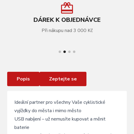
DÁREK K OBJEDNÁVCE
Při nákupu nad 3 000 Kč
VÍCE INFORMACÍ
Osvětlení zadní dobíjecí IO USB Rear, purple
Popis
Zeptejte se
Ideální partner pro všechny Vaše cyklistické
vyjížďky do města i mimo město
USB nabíjení – už nemusíte kupovat a měnit
baterie