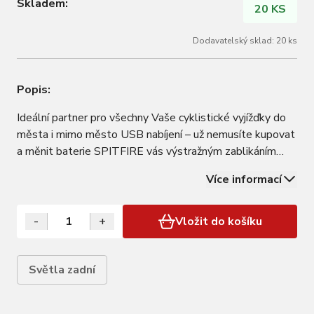
Skladem:
20 KS
Dodavatelský sklad: 20 ks
Popis:
Ideální partner pro všechny Vaše cyklistické vyjížďky do
města i mimo město USB nabíjení – už nemusíte kupovat
a měnit baterie SPITFIRE vás výstražným zablikáním
upozorní na nízkou hladinu baterie SPITFIRE si pamatuje
Více informací
poslední režim svícení a po zapnutí používá právě ten
Světelný výkon: 170 lm…
-
+
Vložit do košíku
Světla zadní