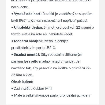
eco flash – a přizpůsobit tak svou viditelnost denní či
noční době.
•
Vysoká odolnost:
Produkt je vodotěsný se stupněm
krytí IP67, takže vás nezaskočí ani nepřízeň počasí.
•
Ultralehký design:
S hmotností pouhých 22 gramů o
tomto světle na kole ani nebudete vědět.
•
Moderní nabíjení:
Světlo je dobíjecí
prostřednictvím portu USB-C.
•
Snadná montáž:
Díky robustním silikonovým
páskům lze světlo snadno nasadit i sundat. Je
navrženo tak, aby pasovalo na řídítka o průměru 22–
32 mm a více.
Obsah balení:
• Zadní světlo Cobber Mini
• Malé a velké silikonové pásky pro ideální uchycení