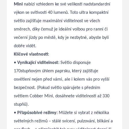
Mini
nabízí vzhledem ke své velikosti nadstandardní
výkon se svítivostí 40 lumenů. Toto ultra kompaktní
světlo zajišťuje maximální viditelnost ve všech
směrech, díky čemuž je ideální volbou pro ranní či
večerní jízdy po městě, kdy je nezbytné, abyste byli
dobře vidět.
Klíčové vlastnosti:
•
Vynikající viditelnost:
Světlo disponuje
170stupňovým úhlem paprsku, který zajišťuje
osvětlení nejen před vámi, ale i kolem vás pro vyšší
bezpečnost. (Pokud světlo spárujete s předním
světlem Cobber Mini, dosáhnete viditelnosti až 330
stupňů).
•
Přizpůsobivé režimy:
Můžete si vybrat z několika
světelných režimů – stálé svícení, pulzování, blikání a