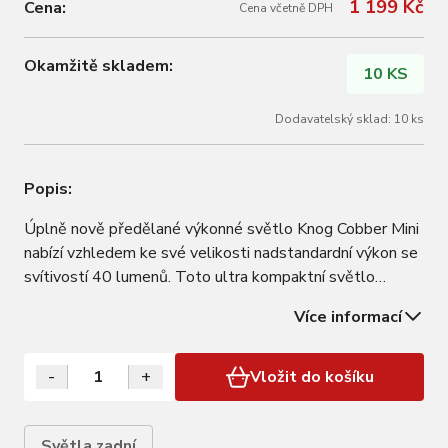
1 199 Kč
Cena:
Cena včetně DPH
Okamžitě skladem:
10 KS
Dodavatelský sklad: 10 ks
Popis:
Úplně nově předělané výkonné světlo Knog Cobber Mini
nabízí vzhledem ke své velikosti nadstandardní výkon se
svítivostí 40 lumenů. Toto ultra kompaktní světlo
zajišťuje maximální viditelnost ve všech směrech, díky
Více informací
čemuž je ideální volbou pro ranní či večerní jízdy po
městě, kdy je nezbytné, abyste…
-
+
Vložit do košíku
Světla zadní