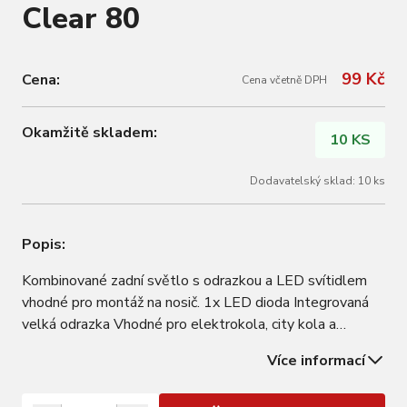
Clear 80
99 Kč
Cena:
Cena včetně DPH
Okamžitě skladem:
10 KS
Dodavatelský sklad: 10 ks
Popis:
Kombinované zadní světlo s odrazkou a LED svítidlem
vhodné pro montáž na nosič. 1x LED dioda Integrovaná
velká odrazka Vhodné pro elektrokola, city kola a
trekingová kola Rozteč šroubů pro montáž 80mm OEM
Více informací
balení, bez montážního příslušenství a balení