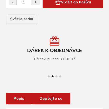
-
+
Vložit do košíku
Světla zadní
DÁREK K OBJEDNÁVCE
Při nákupu nad 3 000 Kč
VÍCE INFORMACÍ
Zadní dynamo světlo na nosič AXA Spark Steady
Clear 80
Popis
Zeptejte se