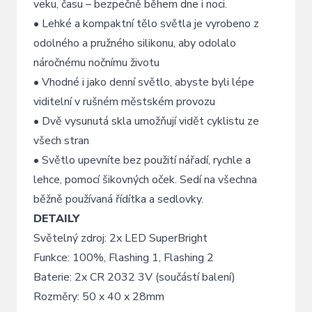
veku, času – bezpečně během dne i noci.
• Lehké a kompaktní tělo světla je vyrobeno z
odolného a pružného silikonu, aby odolalo
náročnému nočnímu životu
• Vhodné i jako denní světlo, abyste byli lépe
viditelní v rušném městském provozu
• Dvě vysunutá skla umožňují vidět cyklistu ze
všech stran
• Světlo upevníte bez použití nářadí, rychle a
lehce, pomocí šikovných oček. Sedí na všechna
běžně používaná řídítka a sedlovky.
DETAILY
Světelný zdroj: 2x LED SuperBright
Funkce: 100%, Flashing 1, Flashing 2
Baterie: 2x CR 2032 3V (součástí balení)
Rozměry: 50 x 40 x 28mm