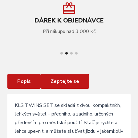
DÁREK K OBJEDNÁVCE
Při nákupu nad 3 000 Kč
VÍCE INFORMACÍ
Osvětlení set KLS TWINS II, Air Force Blue
Popis
Zeptejte se
KLS TWINS SET se skládá z dvou, kompaktních,
lehkých světel – předního, a zadního, určených
především pro městské použití. Stačí je rychle a
lehce upevnit, a můžete si užívat jízdu v jakémkoliv