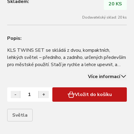
Skladem:
20 KS
Dodavatelský sklad: 20 ks
Popis:
KLS TWINS SET se skládá z dvou, kompaktních,
lehkých světel – předního, a zadního, určených především
pro městské použití. Stačí je rychle a lehce upevnit, a
můžete si užívat jízdu v jakémkoliv veku, času – bezpečně
Více informací
během dne i noci. • Lehké a kompaktní tělo světla je
vyrobeno z odolného a pružného…
-
+
Vložit do košíku
Světla