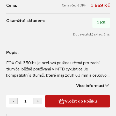
1 669 Kč
Cena:
Cena včetně DPH
Okamžitě skladem:
1 KS
Dodavatelský sklad: 1 ks
Popis:
FOX Coil 350lbs je ocelová pružina určená pro zadní
tlumiče, běžně používaná v MTB cyklistice. Je
kompatibilní s tlumiči, které mají zdvih 63 mm a celkovou
délku 216 mm. Je navržena pro použití s různými modely
Více informací
tlumičů FOX, včetně sérií DHX a VAN. Je důležité
správně sladit pružinu s tlumičem, aby…
-
+
Vložit do košíku