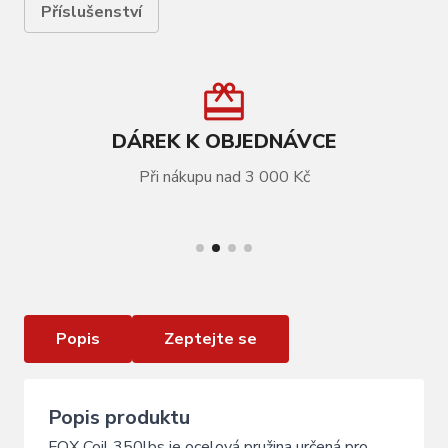
Příslušenství
DÁREK K OBJEDNÁVCE
Při nákupu nad 3 000 Kč
VÍCE INFORMACÍ
Pružina tlumiče FOX Coil 350lbs 216x63mm
Popis
Zeptejte se
Popis produktu
FOX Coil 350lbs je ocelová pružina určená pro