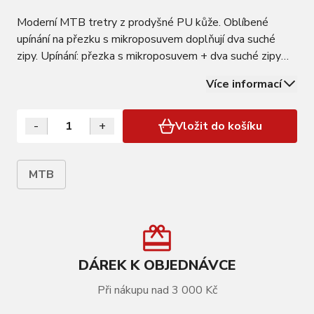
Moderní MTB tretry z prodyšné PU kůže. Oblíbené
upínání na přezku s mikroposuvem doplňují dva suché
zipy. Upínání: přezka s mikroposuvem + dva suché zipy
Podrážka: nylon-laminát Výstelku je možné prát SPD
Více informací
kompatibilní Tvrdost: 8
-
+
Vložit do košíku
MTB
DÁREK K OBJEDNÁVCE
Při nákupu nad 3 000 Kč