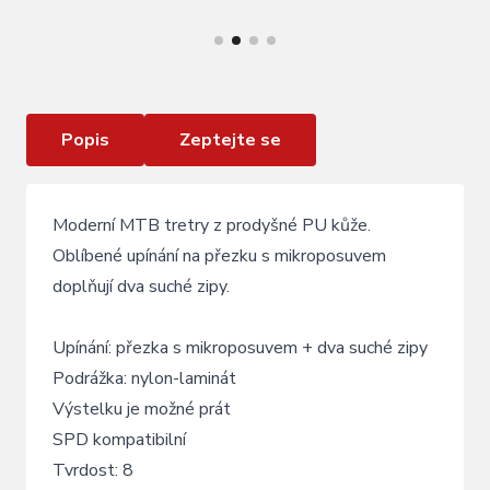
VÍCE INFORMACÍ
Tretry EXUSTAR SM3310B Black/White
Popis
Zeptejte se
Moderní MTB tretry z prodyšné PU kůže.
Oblíbené upínání na přezku s mikroposuvem
doplňují dva suché zipy.
Upínání: přezka s mikroposuvem + dva suché zipy
Podrážka: nylon-laminát
Výstelku je možné prát
SPD kompatibilní
Tvrdost: 8