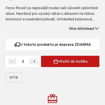
Force Revolt je nejnovější model naší závodní cyklistické
obuvi. Navržený pro vysoký výkon s důrazem na nízkou
hmotnost a maximální pohodlí. Ultralehká karbonová
podrážka po celé délce přenáší každý watt energie.
Více informací
Systém dvojitého zapínání zajišťuje přesné padnutí a
úžasně odvětrávaný svršek z…
U tohoto produktu je doprava ZDARMA
-
+
Vložit do košíku
MTB