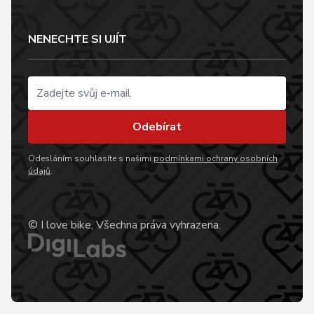
NENECHTE SI UJÍT
Odebírat
Odesláním souhlasíte s našimi
podmínkami ochrany osobních
údajů
.
© I love bike, Všechna práva vyhrazena.