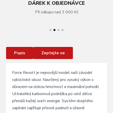
DÁREK K OBJEDNÁVCE
Při nákupu nad 3 000 Kč
VÍCE INFORMACÍ
tretry FORCE MTB REVOLT CARBON , černé
Popis
Zeptejte se
Force Revolt je nejnovější model naší závodní
cyklistické obuvi. Navržený pro vysoký výkon s
důrazem na nízkou hmotnost a maximální pohodlí.
Ultralehká karbonová podrážka po celé délce
přenáší každý watt energie. Systém dvojitého
zapínání zajišťuje přesné padnutí a úžasně