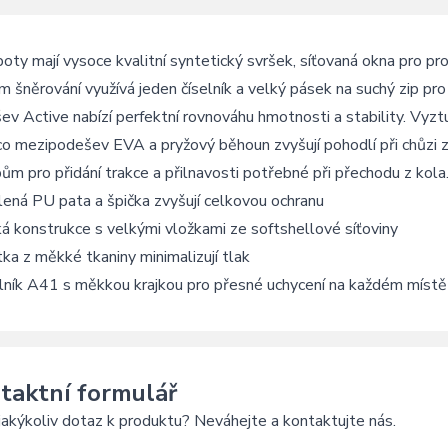
oty mají vysoce kvalitní syntetický svršek, síťovaná okna pro pro
 šněrování využívá jeden číselník a velký pásek na suchý zip p
v Active nabízí perfektní rovnováhu hmotnosti a stability. Vyztu
co mezipodešev EVA a pryžový běhoun zvyšují pohodlí při chůzi 
ům pro přidání trakce a přilnavosti potřebné při přechodu z kola
lená PU pata a špička zvyšují celkovou ochranu
á konstrukce s velkými vložkami ze softshellové síťoviny
ka z měkké tkaniny minimalizují tlak
lník A41 s měkkou krajkou pro přesné uchycení na každém místě
taktní formulář
akýkoliv dotaz k produktu? Neváhejte a kontaktujte nás.