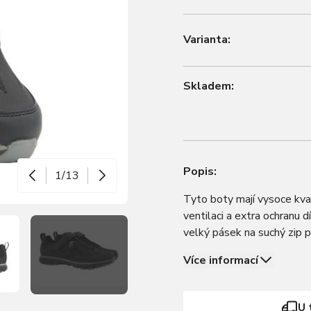
Varianta:
Skladem:
Popis:
1/13
Tyto boty mají vysoce kval
ventilaci a extra ochranu d
velký pásek na suchý zip 
Podešev Active nabízí pe
Více informací
U 