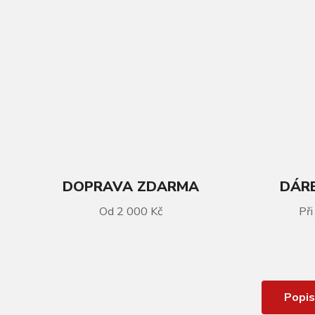
DOPRAVA ZDARMA
DÁRE
Od 2 000 Kč
Při
VÍCE INFORMACÍ
Tretry FLR Energy PRO Black
Popis