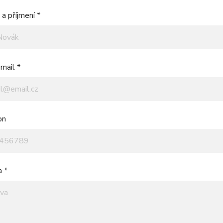
a příjmení *
mail *
on
a *