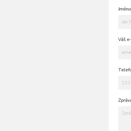
Jméno 
Váš e-
Telef
Zpráv