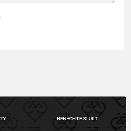
ů
.
TY
NENECHTE SI UJÍT