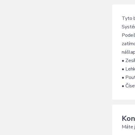
Tyto b
Systém
Podeše
zatím
nášlap
• Zesí
• Lehk
• Pout
• Číse
Kon
Máte j