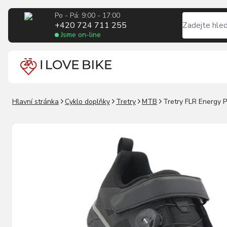
Po - Pá: 9:00 - 17:00
+420 724 711 255
Jsme on-line
Hlavní stránka
Cyklo doplňky
Tretry
MTB
Tretry FLR Energy 