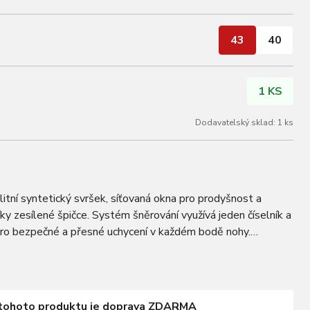
43
40
1 KS
Dodavatelský sklad: 1 ks
itní syntetický svršek, síťovaná okna pro prodyšnost a
íky zesílené špičce. Systém šněrování využívá jeden číselník a
pro bezpečné a přesné uchycení v každém bodě nohy.
rfektní rovnováhu hmotnosti…
tohoto produktu je doprava ZDARMA