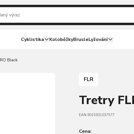
Cyklistika
Koloběžky
Brusle
Lyžování
PRO Black
FLR
Tretry F
EAN 8015931037577
Cena: