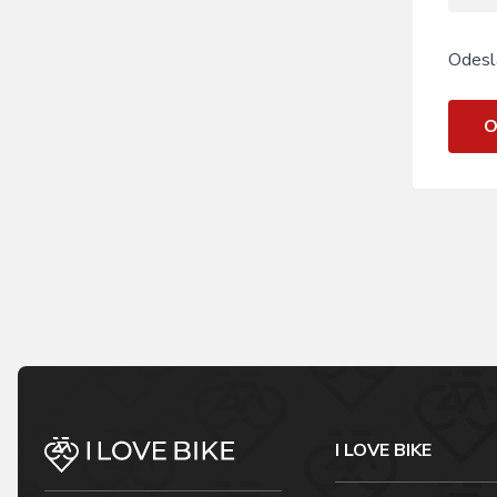
Odesl
O
I LOVE BIKE