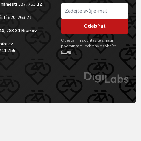
 náměstí 337, 763 12
stí 820, 763 21
Odebírat
16, 763 31 Brumov-
Odesláním souhlasíte s našimi
bike.cz
podmínkami ochrany osobních
711 255
údajů
.