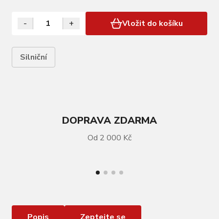
Kombinace otvorů z nylonové…
-
+
Vložit do košíku
Silniční
DOPRAVA ZDARMA
Od 2 000 Kč
VÍCE INFORMACÍ
Tretry FLR F -11 Neon Yellow
Popis
Zeptejte se