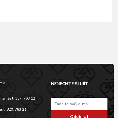
TY
NENECHTE SI UJÍT
 náměstí 337, 763 12
stí 820, 763 21
Odebírat