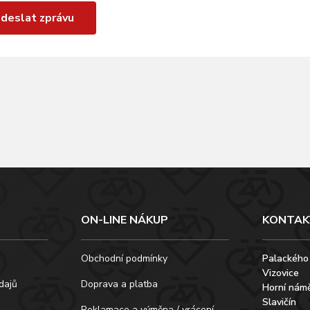
deslat zprávu
ON-LINE NÁKUP
KONTAK
Obchodní podmínky
Palackého
Vizovice
dajů
Doprava a platba
Horní námě
Slavičín
Reklamace a výměna / vrácení