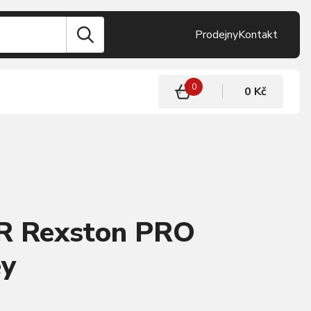
Prodejny
Kontakt
0
0 Kč
LR Rexston PRO
ey