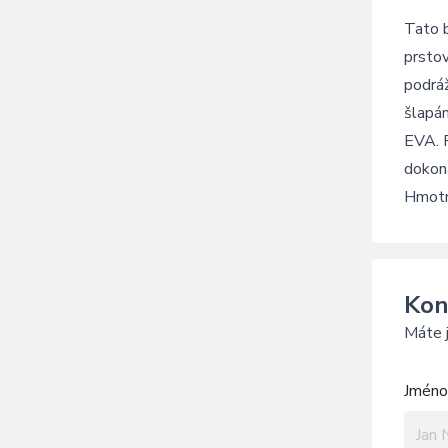
Tato b
prstov
podrá
šlapán
EVA. P
dokona
Hmotn
Kon
Máte j
Jméno 