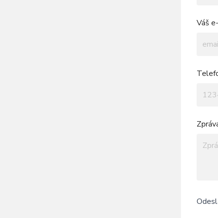
Váš e-
Telef
Zpráv
Odesl