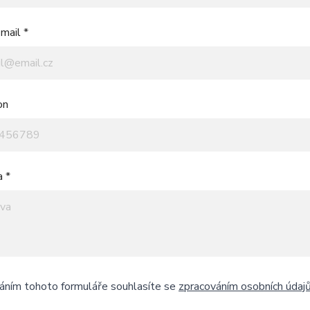
mail *
on
a *
áním tohoto formuláře souhlasíte se
zpracováním osobních údaj