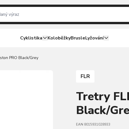
Cyklistika
Koloběžky
Brusle
Lyžování
xston PRO Black/Grey
FLR
Tretry F
Black/Gr
EAN 8015931028933