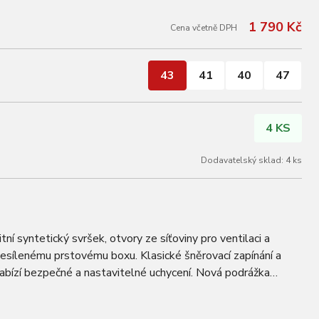
1 790 Kč
Cena včetně DPH
43
41
40
47
4 KS
Dodavatelský sklad: 4 ks
ní syntetický svršek, otvory ze síťoviny pro ventilaci a
esílenému prstovému boxu. Klasické šněrovací zapínání a
nabízí bezpečné a nastavitelné uchycení. Nová podrážka
ciálně pro model Rexston, aby…