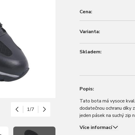
Cena:
Varianta:
Skladem:
Popis:
Tato bota má vysoce kvalit
dodatečnou ochranu díky z
1/7
jeden pásek na suchý zip 
AT200 byla vytvořena spe
Více informací