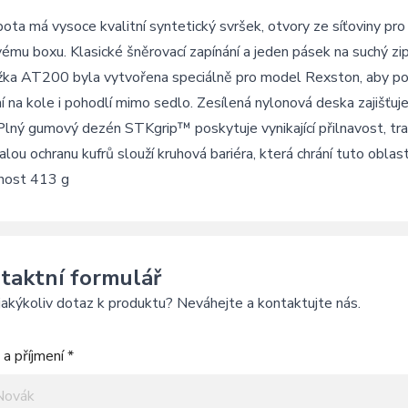
ota má vysoce kvalitní syntetický svršek, otvory ze síťoviny pr
ému boxu. Klasické šněrovací zapínání a jeden pásek na suchý zi
žka AT200 byla vytvořena speciálně pro model Rexston, aby po
í na kole i pohodlí mimo sedlo. Zesílená nylonová deska zajišťu
lný gumový dezén STKgrip™ poskytuje vynikající přilnavost, tra
lou ochranu kufrů slouží kruhová bariéra, která chrání tuto obl
ost 413 g
taktní formulář
akýkoliv dotaz k produktu? Neváhejte a kontaktujte nás.
a příjmení *