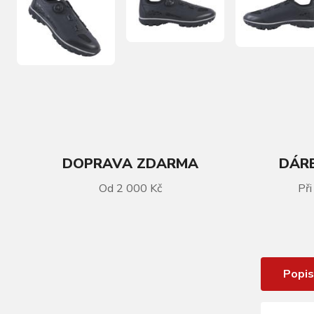
DOPRAVA ZDARMA
DÁRE
Od 2 000 Kč
Při
VÍCE INFORMACÍ
Tretry FLR Rexston PRO Black/Grey
Popis