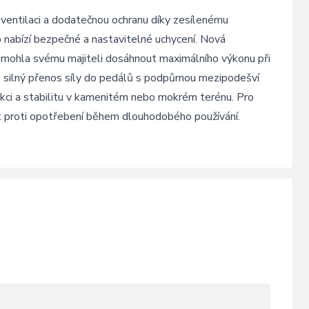
o ventilaci a dodatečnou ochranu díky zesílenému
p nabízí bezpečné a nastavitelné uchycení. Nová
mohla svému majiteli dosáhnout maximálního výkonu při
je silný přenos síly do pedálů s podpůrnou mezipodešví
kci a stabilitu v kamenitém nebo mokrém terénu. Pro
ast proti opotřebení během dlouhodobého používání.