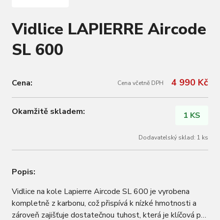
Vidlice LAPIERRE Aircode
SL 600
4 990 Kč
Cena:
Cena včetně DPH
Okamžitě skladem:
1 KS
Dodavatelský sklad: 1 ks
Popis:
Vidlice na kole Lapierre Aircode SL 600 je vyrobena
kompletně z karbonu, což přispívá k nízké hmotnosti a
zároveň zajišťuje dostatečnou tuhost, která je klíčová pro