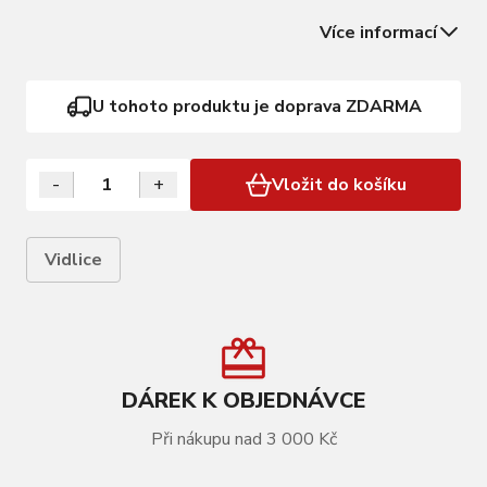
udržení stability při vysokých rychlostech a v zatáčkách.
Více informací
Vidlice je součástí celkového karbonového rámu, který
byl optimalizován pro…
U tohoto produktu je doprava ZDARMA
-
+
Vložit do košíku
Vidlice
DÁREK K OBJEDNÁVCE
Při nákupu nad 3 000 Kč