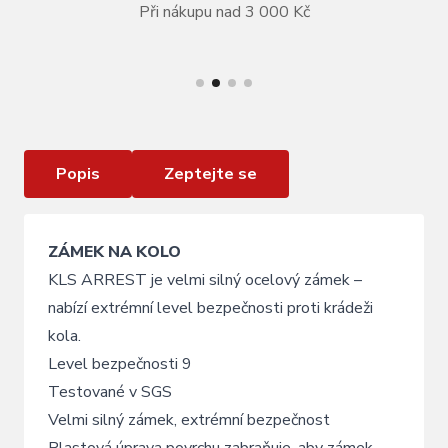
Při nákupu nad 3 000 Kč
VÍCE INFORMACÍ
Zámek KLS Arrest
Popis
Zeptejte se
ZÁMEK NA KOLO
KLS ARREST je velmi silný ocelový zámek –
nabízí extrémní level bezpečnosti proti krádeži
kola.
Level bezpečnosti 9
Testované v SGS
Velmi silný zámek, extrémní bezpečnost
Plastová úprava povrchu zabraňuje, aby zámek