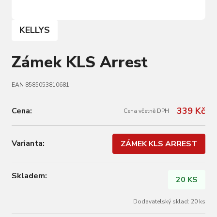
KELLYS
Zámek KLS Arrest
EAN 8585053810681
339 Kč
Cena:
Cena včetně DPH
Varianta:
ZÁMEK KLS ARREST
Skladem:
20 KS
Dodavatelský sklad: 20 ks