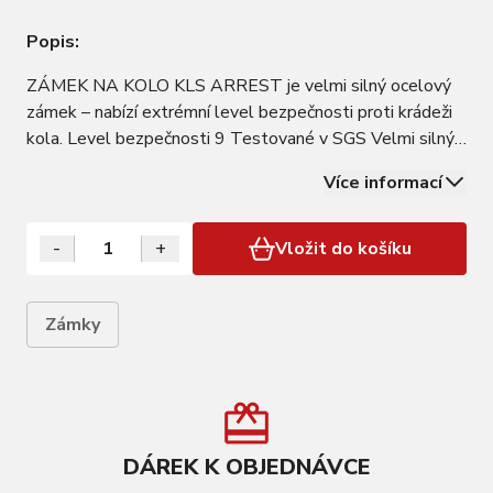
Popis:
ZÁMEK NA KOLO KLS ARREST je velmi silný ocelový
zámek – nabízí extrémní level bezpečnosti proti krádeži
kola. Level bezpečnosti 9 Testované v SGS Velmi silný
zámek, extrémní bezpečnost Plastová úprava povrchu
Více informací
zabraňuje, aby zámek poškrábal rám kola Díky držáku,
který je součástí balení je…
-
+
Vložit do košíku
Zámky
DÁREK K OBJEDNÁVCE