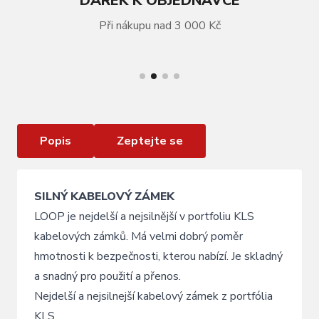
DÁREK K OBJEDNÁVCE
Při nákupu nad 3 000 Kč
VÍCE INFORMACÍ
Zámek KLS Loop green
Popis
Zeptejte se
SILNÝ KABELOVÝ ZÁMEK
LOOP je nejdelší a nejsilnější v portfoliu KLS
kabelových zámků. Má velmi dobrý poměr
hmotnosti k bezpečnosti, kterou nabízí. Je skladný
a snadný pro použití a přenos.
Nejdelší a nejsilnejší kabelový zámek z portfólia
KLS