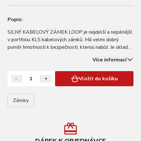
Popis:
SILNÝ KABELOVÝ ZÁMEK LOOP je nejdelší a nejsilnější
v portfoliu KLS kabelových zámků. Má velmi dobrý
poměr hmotnosti k bezpečnosti, kterou nabízí. Je skladný
a snadný pro použití a přenos. Nejdelší a nejsilnejší
Více informací
kabelový zámek z portfólia KLS Testované SGS
Vynikající poměr váhy zámku a bezpečnosti,…
-
+
Vložit do košíku
Zámky