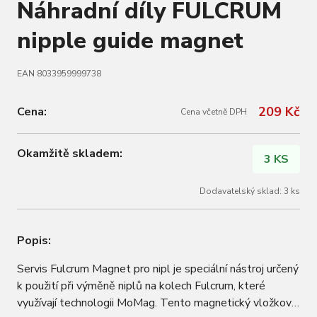
Náhradní díly FULCRUM
nipple guide magnet
EAN 8033959999738
209 Kč
Cena:
Cena včetně DPH
Okamžitě skladem:
3 KS
Dodavatelský sklad: 3 ks
Popis:
Servis Fulcrum Magnet pro nipl je speciální nástroj určený
k použití při výměně niplů na kolech Fulcrum, které
využívají technologii MoMag. Tento magnetický vložkový