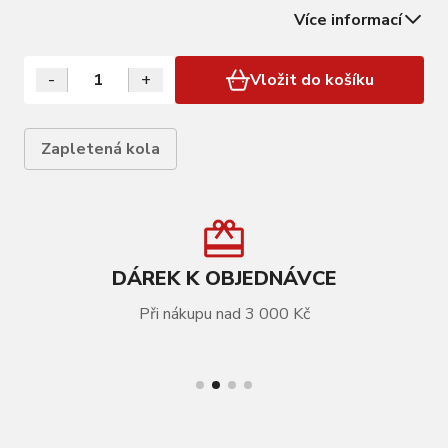
nástroj slouží jako pomůcka pro instalaci niplů a je
Více informací
využíván společně s vodicím magnetem pro nipl.
-
+
Vložit do košíku
Zapletená kola
DÁREK K OBJEDNÁVCE
Při nákupu nad 3 000 Kč
VÍCE INFORMACÍ
Náhradní díly FULCRUM nipple guide magnet