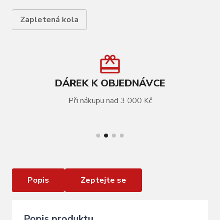
Zapletená kola
DÁREK K OBJEDNÁVCE
Při nákupu nad 3 000 Kč
VÍCE INFORMACÍ
Ořech FULCRUM N3W 13s FW body alu d.33
mm
Popis
Zeptejte se
Popis produktu