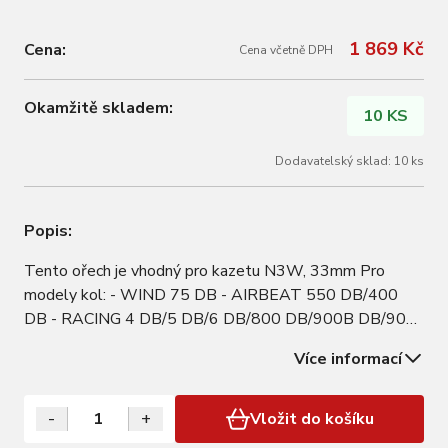
1 869 Kč
Cena:
Cena včetně DPH
Okamžitě skladem:
10 KS
Dodavatelský sklad: 10 ks
Popis:
Tento ořech je vhodný pro kazetu N3W, 33mm Pro
modely kol: - WIND 75 DB - AIRBEAT 550 DB/400
DB - RACING 4 DB/5 DB/6 DB/800 DB/900B DB/900
DB (21-22) - RAPID RED CARBON/3 650B/3
Více informací
700c/900 650B/900 700c - E-RACING 4/900
-
+
Vložit do košíku