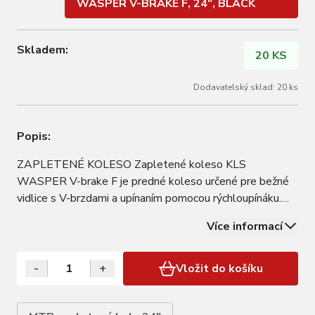
WASPER V-BRAKE F, 24", BLACK
Skladem:
20 KS
Dodavatelský sklad: 20 ks
Popis:
ZAPLETENÉ KOLESO Zapletené koleso KLS
WASPER V-brake F je predné koleso určené pre bežné
vidlice s V-brzdami a upínaním pomocou rýchloupínáku.
PODROBNOSTI Ráfik: KLS WASPER, 1-stenný, 32 dier,
Více informací
AV Brzdy: V-brake Náboj: KLS DRIVE F Dodávané s
oskou s rýchloupínákom 9x100mm Galvanizované špice:
…
-
+
Vložit do košíku