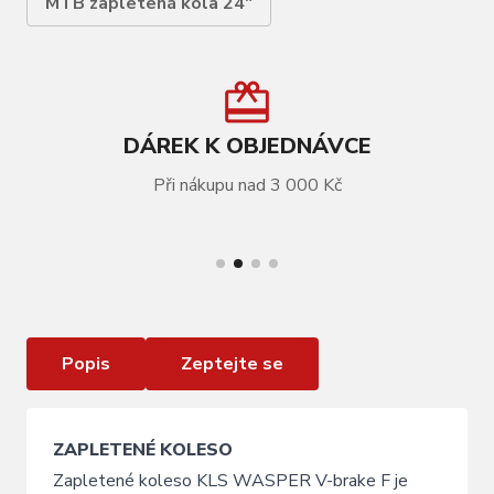
MTB zapletená kola 24"
DÁREK K OBJEDNÁVCE
Při nákupu nad 3 000 Kč
VÍCE INFORMACÍ
Zapletené kolo přední KLS WASPER V-brake F,
24", black
Popis
Zeptejte se
ZAPLETENÉ KOLESO
Zapletené koleso KLS WASPER V-brake F je