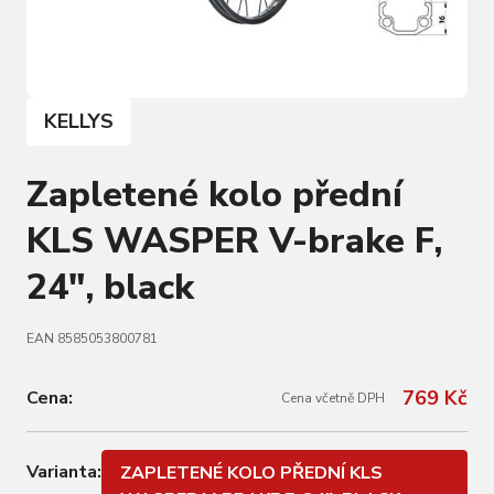
KELLYS
Zapletené kolo přední
KLS WASPER V-brake F,
24", black
EAN 8585053800781
769 Kč
Cena:
Cena včetně DPH
Varianta:
ZAPLETENÉ KOLO PŘEDNÍ KLS