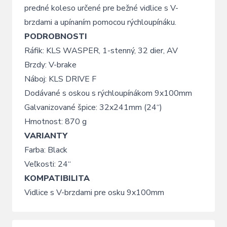
predné koleso určené pre bežné vidlice s V-
brzdami a upínaním pomocou rýchloupínáku.
PODROBNOSTI
Ráfik: KLS WASPER, 1-stenný, 32 dier, AV
Brzdy: V-brake
Náboj: KLS DRIVE F
Dodávané s oskou s rýchloupínákom 9x100mm
Galvanizované špice: 32x241mm (24“)
Hmotnost: 870 g
VARIANTY
Farba: Black
Veľkosti: 24“
KOMPATIBILITA
Vidlice s V-brzdami pre osku 9x100mm