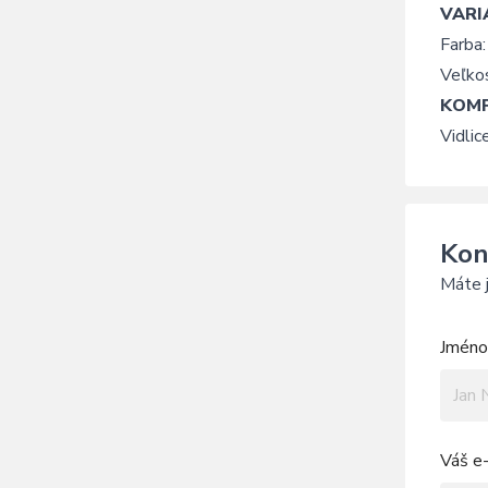
VARI
Farba:
Veľkos
KOMP
Vidli
Kon
Máte j
Jméno 
Váš e-