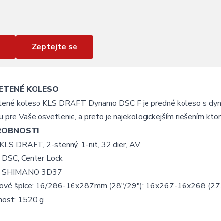
Zeptejte se
ETENÉ KOLESO
tené koleso KLS DRAFT Dynamo DSC F je predné koleso s dynam
u pre Vaše osvetlenie, a preto je najekologickejším riešením ktor
ROBNOSTI
 KLS DRAFT, 2-stenný, 1-nit, 32 dier, AV
: DSC, Center Lock
j: SHIMANO 3D37
ové špice: 16/286-16x287mm (28"/29"); 16x267-16x268 (27,
ost: 1520 g