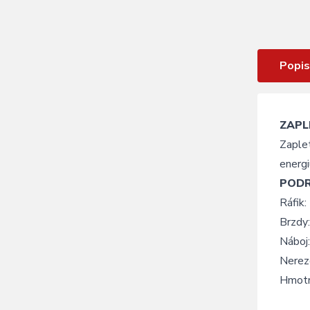
Zapletené kolo přední KLS DRAFT
Dynamo DSC, 27,5", black
Popis
ZAPL
Zaple
energi
POD
Ráfik:
Brzdy
Nábo
Nerez
Hmotn