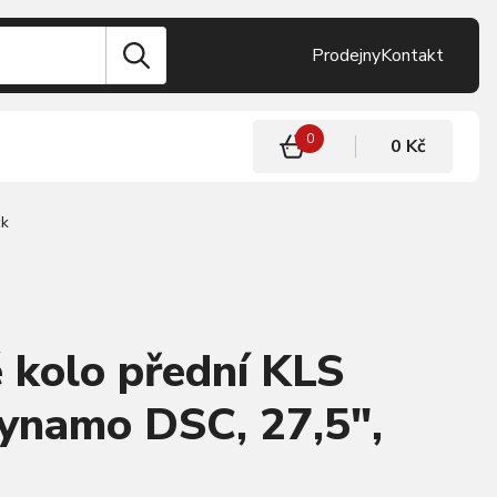
Prodejny
Kontakt
0
0 Kč
ck
 kolo přední KLS
namo DSC, 27,5",