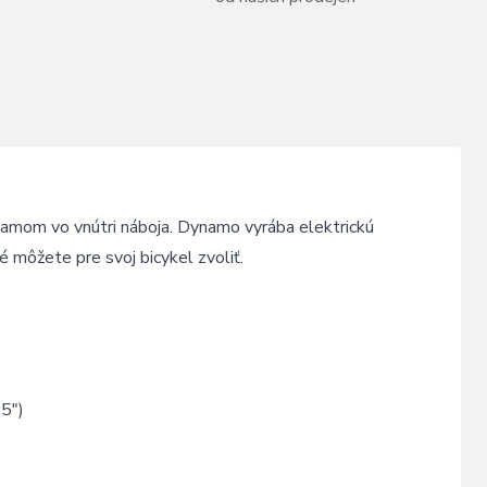
om vo vnútri náboja. Dynamo vyrába elektrickú
é môžete pre svoj bicykel zvoliť.
5")