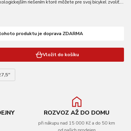
ekologickejším riešením ktoré môžete pre svoj bicykel zvoliť.
DRAFT, 2-stenný, 1-nit, 32 dier, AV Brzdy:…
tohoto produktu je doprava ZDARMA
Vložit do košíku
27,5"
DEJNY
ROZVOZ AŽ DO DOMU
při nákupu nad 15 000 Kč a do 50 km
od našich prodejen