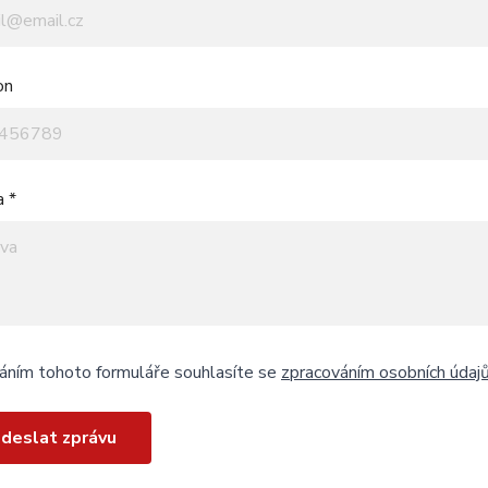
on
a *
áním tohoto formuláře souhlasíte se
zpracováním osobních údaj
deslat zprávu