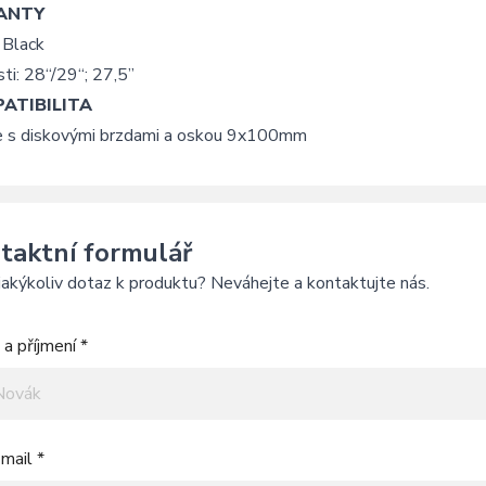
ANTY
 Black
ti: 28“/29“; 27,5”
ATIBILITA
ce s diskovými brzdami a oskou 9x100mm
taktní formulář
akýkoliv dotaz k produktu? Neváhejte a kontaktujte nás.
a příjmení *
mail *