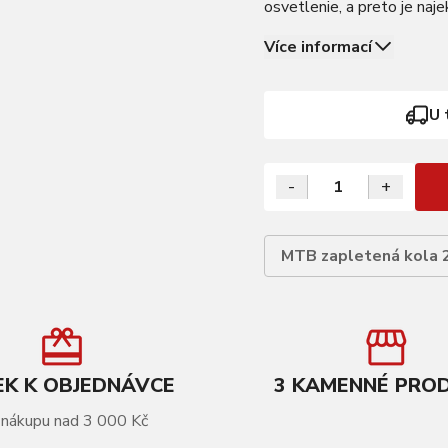
osvetlenie, a preto je naj
PODROBNOSTI Ráfik: KLS 
Více informací
U 
-
+
MTB zapletená kola 
K K OBJEDNÁVCE
3 KAMENNÉ PRO
 nákupu nad 3 000 Kč