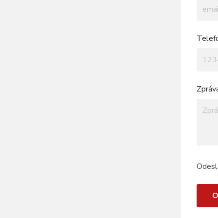
Telef
Zpráv
Odesl
O