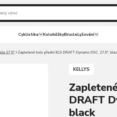
Cyklistika
Koloběžky
Brusle
Lyžování
ola 27,5"
Zapletené kolo přední KLS DRAFT Dynamo DSC, 27,5", bla
KELLYS
Zapletené
DRAFT Dy
black