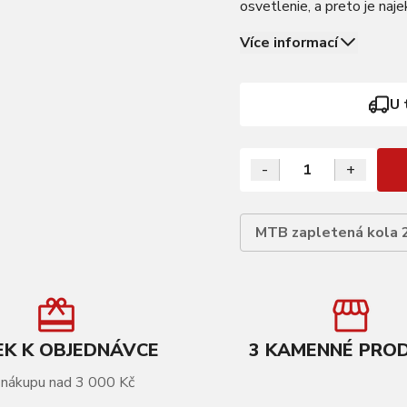
osvetlenie, a preto je naj
PODROBNOSTI Ráfik: KLS 
Více informací
U 
-
+
MTB zapletená kola 
K K OBJEDNÁVCE
3 KAMENNÉ PRO
 nákupu nad 3 000 Kč