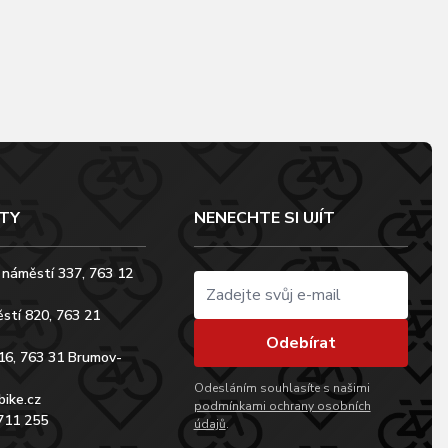
TY
NENECHTE SI UJÍT
 náměstí 337, 763 12
stí 820, 763 21
Odebírat
16, 763 31 Brumov-
Odesláním souhlasíte s našimi
bike.cz
podmínkami ochrany osobních
711 255
údajů
.