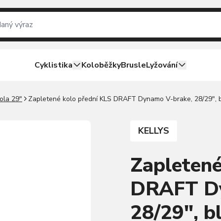
Cyklistika
Koloběžky
Brusle
Lyžování
ola 29"
Zapletené kolo přední KLS DRAFT Dynamo V-brake, 28/29", 
KELLYS
Zapletené
DRAFT Dy
28/29", b