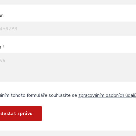
on
a *
áním tohoto formuláře souhlasíte se
zpracováním osobních údaj
deslat zprávu