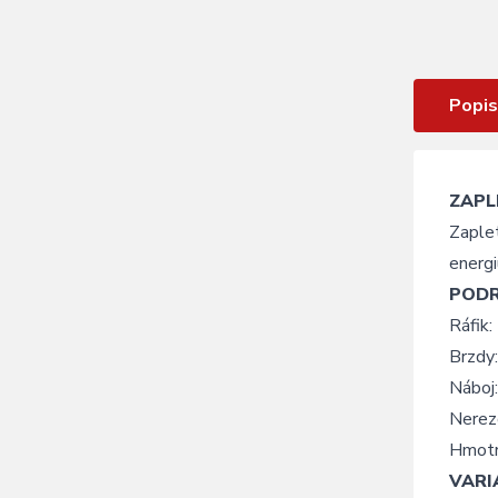
Zapletené kolo přední KLS DRAFT
Dynamo V-brake, 28/29", black
Popis
ZAPL
Zaple
energi
POD
Ráfik:
Brzdy
Nábo
Nerez
Hmotn
VARI