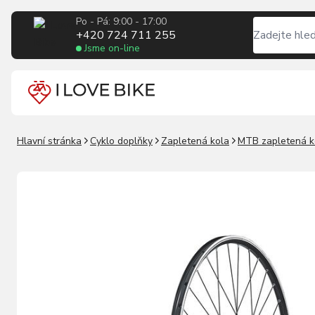
Po - Pá: 9:00 - 17:00
+420 724 711 255
Jsme on-line
Hlavní stránka
Cyklo doplňky
Zapletená kola
MTB zapletená k