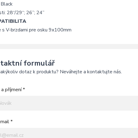
 Black
ti: 28“/29“; 26”; 24”
ATIBILITA
ce s V-brzdami pre osku 9x100mm
taktní formulář
akýkoliv dotaz k produktu? Neváhejte a kontaktujte nás.
a příjmení *
mail *