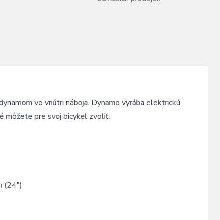
ynamom vo vnútri náboja. Dynamo vyrába elektrickú
é môžete pre svoj bicykel zvoliť.
 (24")