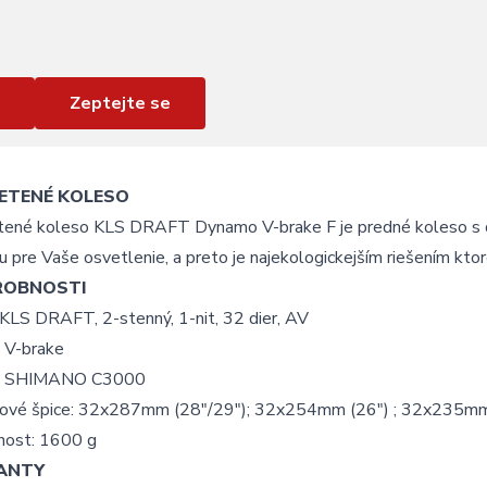
Zeptejte se
ETENÉ KOLESO
tené koleso KLS DRAFT Dynamo V-brake F je predné koleso s d
u pre Vaše osvetlenie, a preto je najekologickejším riešením ktor
ROBNOSTI
 KLS DRAFT, 2-stenný, 1-nit, 32 dier, AV
: V-brake
j: SHIMANO C3000
ové špice: 32x287mm (28"/29"); 32x254mm (26") ; 32x235mm
ost: 1600 g
ANTY