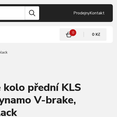
Prodejny
Kontakt
0
0 Kč
black
 kolo přední KLS
namo V-brake,
lack