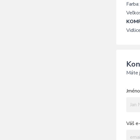
Farba:
Veľkos
KOMP
Vidli
Kon
Máte j
Jméno 
Váš e-