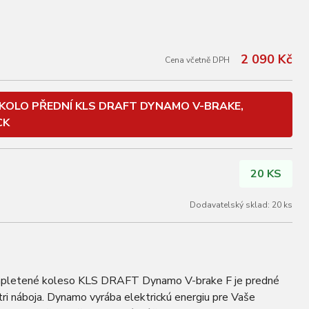
2 090 Kč
Cena včetně DPH
KOLO PŘEDNÍ KLS DRAFT DYNAMO V-BRAKE,
CK
20 KS
Dodavatelský sklad: 20 ks
etené koleso KLS DRAFT Dynamo V-brake F je predné
i náboja. Dynamo vyrába elektrickú energiu pre Vaše