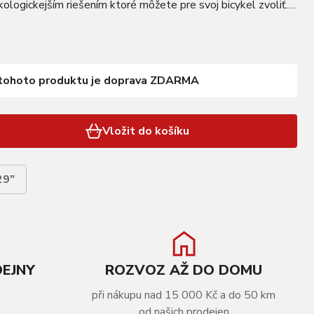
ekologickejším riešením ktoré môžete pre svoj bicykel zvoliť.
DRAFT, 2-stenný, 1-nit, 32 dier, AV…
tohoto produktu je doprava ZDARMA
Vložit do košíku
29"
DEJNY
ROZVOZ AŽ DO DOMU
při nákupu nad 15 000 Kč a do 50 km
od našich prodejen