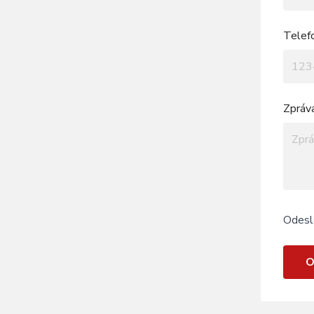
Telef
Zpráv
Odesl
O