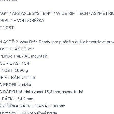
G™ / AFS AXLE SYSTEM™ / WIDE RIM TECH / ASYMETRICK
OSPLINE VOLNOBĚŽKA
TNOSTI
LÁŠTĚ: 2-Way Fit™ Ready (pro pláště s duší a bezdušové pro
KOST PLÁŠTĚ: 29"
LÍNA: Trail / All mountain
GORIE ASTM: 4
NOST: 1890 g
IÁL RÁFKU: hliník
 PROFILU: nízká
 RÁFKU: přední a zadní 18,6 mm, asymetrická
 RÁFKU: 34,2 mm
ŘNÍ ŠÍŘKA RÁFKU (KANÁL): 30 mm
VÝ SYSTÉM: kotoučová brzda