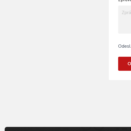
Odesl
O