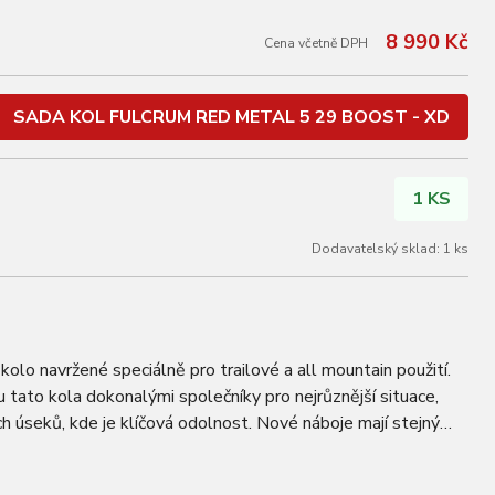
8 990 Kč
Cena včetně DPH
SADA KOL FULCRUM RED METAL 5 29 BOOST - XD
1 KS
Dodavatelský sklad: 1 ks
olo navržené speciálně pro trailové a all mountain použití.
 tato kola dokonalými společníky pro nejrůznější situace,
h úseků, kde je klíčová odolnost. Nové náboje mají stejný
 v kolech Red Zone…