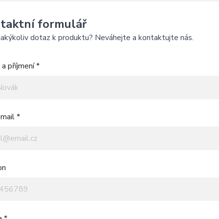
taktní formulář
akýkoliv dotaz k produktu? Neváhejte a kontaktujte nás.
a příjmení *
mail *
on
a *