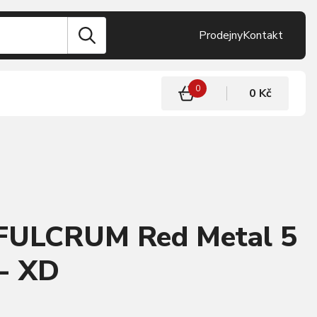
Prodejny
Kontakt
0
0 Kč
 FULCRUM Red Metal 5
 - XD