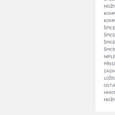
MOŽN
KOMP
KOMP
ŠPIC
ŠPIC
ŠPICE
ŠPICE
NIPLE:
PŘEDN
ZADNÍ
LOŽIS
OSTAT
HMOTN
MOŽN