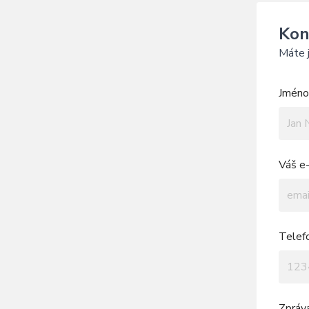
Kon
Máte j
Jméno 
Váš e-
Telef
Zpráv