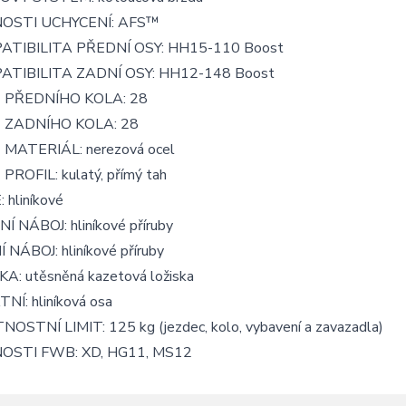
OSTI UCHYCENÍ: AFS™
ATIBILITA PŘEDNÍ OSY: HH15-110 Boost
ATIBILITA ZADNÍ OSY: HH12-148 Boost
E PŘEDNÍHO KOLA: 28
E ZADNÍHO KOLA: 28
 MATERIÁL: nerezová ocel
 PROFIL: kulatý, přímý tah
 hliníkové
Í NÁBOJ: hliníkové příruby
 NÁBOJ: hliníkové příruby
KA: utěsněná kazetová ložiska
NÍ: hliníková osa
OSTNÍ LIMIT: 125 kg (jezdec, kolo, vybavení a zavazadla)
OSTI FWB: XD, HG11, MS12