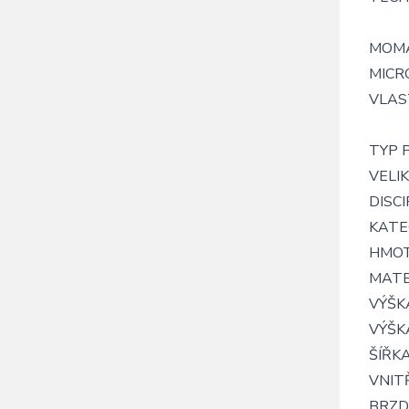
MOMA
MICR
VLAS
TYP P
VELI
DISCIP
KATE
HMOT
MATER
VÝŠKA
VÝŠKA
ŠÍŘKA
VNIT
BRZDO