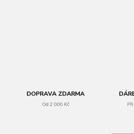
DOPRAVA ZDARMA
DÁRE
VÍCE INFORMACÍ
Od 2 000 Kč
Při
Sada kol FULCRUM Red Metal 5 29
Boost - XD