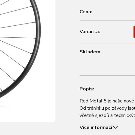
Cena:
Varianta:
Skladem:
Popis:
Red Metal 5 je naše nové k
Od tréninku po závody jsou
včetně sjezdů a technickýc
plášť jako náboje použité
Více informací