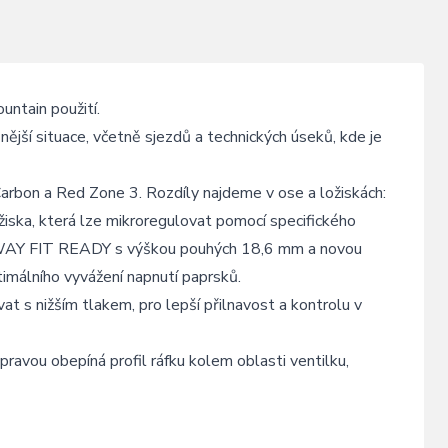
untain použití.
ější situace, včetně sjezdů a technických úseků, kde je
Carbon a Red Zone 3. Rozdíly najdeme v ose a ložiskách:
ožiska, která lze mikroregulovat pomocí specifického
2-WAY FIT READY s výškou pouhých 18,6 mm a novou
timálního vyvážení napnutí paprsků.
ívat s nižším tlakem, pro lepší přilnavost a kontrolu v
avou obepíná profil ráfku kolem oblasti ventilku,