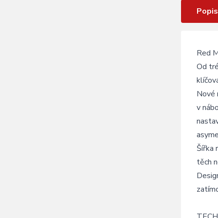
Popis
Red Me
Od tré
klíčov
Nové n
v nábo
nasta
asymet
Šířka 
těch n
Design
zatímc
TECH