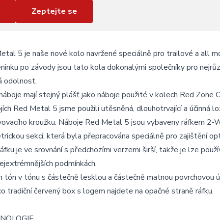
Zeptejte se
tal 5 je naše nové kolo navržené speciálně pro trailové a all mo
ninku po závody jsou tato kola dokonalými společníky pro nejrůzn
á odolnost.
áboje mají stejný plášť jako náboje použité v kolech Red Zone 
jích Red Metal 5 jsme použili utěsněná, dlouhotrvající a účinná l
vovacího kroužku. Náboje Red Metal 5 jsou vybaveny ráfkem 
rickou sekcí, která byla přepracována speciálně pro zajištění op
ráfku je ve srovnání s předchozími verzemi širší, takže je lze použ
ejextrémnějších podmínkách.
 tón v tónu s částečně lesklou a částečně matnou povrchovou úpr
o tradiční červený box s logem najdete na opačné straně ráfku.
NOLOGIE