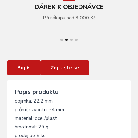
DÁREK K OBJEDNÁVCE
Při nákupu nad 3 000 Kč
VÍCE INFORMACÍ
zvonek FORCE MINI paličkový, stříbrný
Popis
Zeptejte se
Popis produktu
objímka: 22,2 mm
průměr zvonku: 34 mm
materiál: ocel/plast
hmotnost: 29 g
prodej po 5 ks