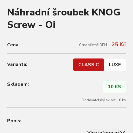
Náhradní šroubek KNOG
Screw - Oi
25 Kč
Cena:
Cena včetně DPH
Varianta:
CLASSIC
LUXE
Skladem:
10 KS
Dodavatelský sklad: 10 ks
Popis:
Více informací