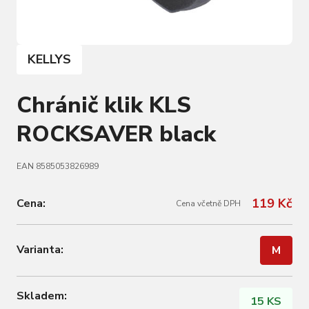
KELLYS
Chránič klik KLS
ROCKSAVER black
EAN 8585053826989
119 Kč
Cena:
Cena včetně DPH
Varianta:
M
Skladem:
15 KS