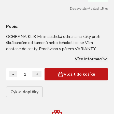
Dodavatelský sklad: 15 ks
Popis:
OCHRANA KLIK Minimalistická ochrana na kliky proti
škrábancům od kamenů nebo čehokoli co se Vám
dostane do cesty. Prodáváno v párech VARIANTY:
Barva: black, blue, green, red, yellow
Více informací
-
+
Vložit do košíku
Cyklo doplňky