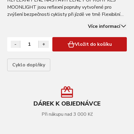
REFLEXNÍ PLNĚ NASTAVITELNÉ POPRUHY KLS
MOONLIGHT jsou reflexní popruhy vytvořené pro
zvýšení bezpečnosti cyklisty při jízdě ve tmě Flexibilní
popruhy Plně nastavitelná velikost Uni sex DETAILY:
Více informací
Materiál: 100% polyester Vyhovuje normě EN 13356
MOŽNOSTI: Barva: Yellow reflective Velikost:
Univerzální…
-
+
Vložit do košíku
Cyklo doplňky
DÁREK K OBJEDNÁVCE
Při nákupu nad 3 000 Kč
VÍCE INFORMACÍ