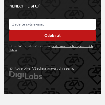
NENECHTE SI UJÍT
Odebírat
Odesláním souhlasíte s našimi
podmínkami ochrany osobních
údajů
.
© I love bike, Všechna práva vyhrazena.