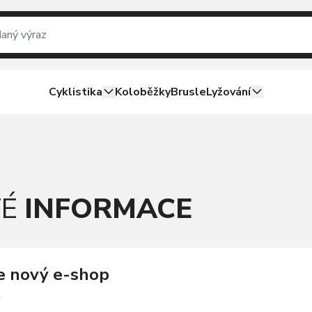
Cyklistika
Koloběžky
Brusle
Lyžování
TÉ
INFORMACE
me nový e-shop