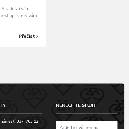
! S radostí vám
 e-shop, který vám
Přečíst
TY
NENECHTE SI UJÍT
 náměstí 337, 763 12