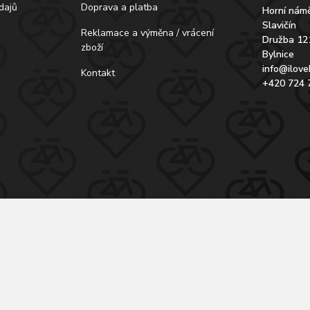
dajů
Doprava a platba
Horní námě
Slavičín
Reklamace a výměna / vrácení
Družba 12
zboží
Bylnice
info@ilove
Kontakt
+420 724 