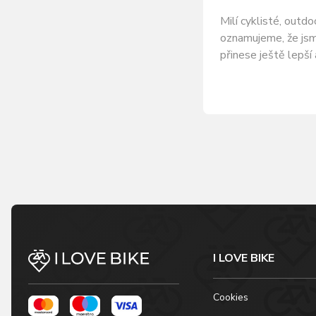
Milí cyklisté, outd
oznamujeme, že jsm
přinese ještě lepší
I LOVE BIKE
Cookies