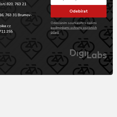
stí 820, 763 21
Odebírat
16, 763 31 Brumov-
Odesláním souhlasíte s našimi
bike.cz
podmínkami ochrany osobních
711 255
údajů
.