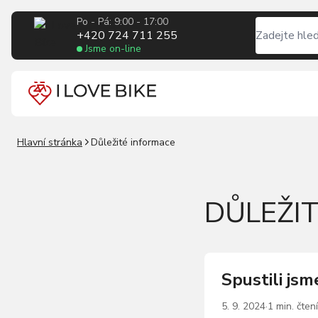
Po - Pá: 9:00 - 17:00
+420 724 711 255
Jsme on-line
Hlavní stránka
Důležité informace
DŮLEŽI
Spustili js
5. 9. 2024
·
1 min. čtení