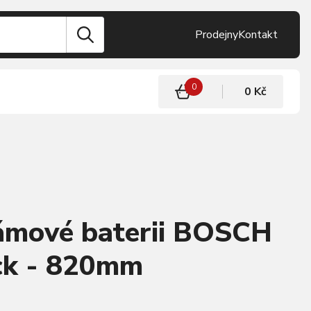
Prodejny
Kontakt
0
0 Kč
rámové baterii BOSCH
k - 820mm