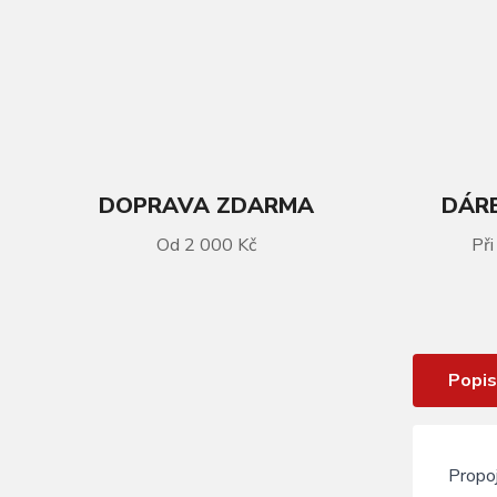
DOPRAVA ZDARMA
DÁRE
VÍCE INFORMACÍ
Od 2 000 Kč
Při
Kabel k rámové baterii BOSCH
PowerPack - 820mm
Popis
Propoj