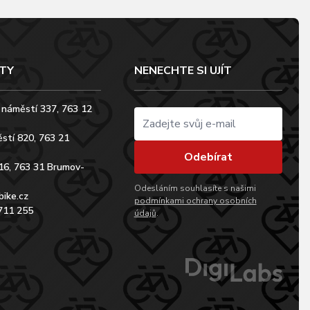
TY
NENECHTE SI UJÍT
 náměstí 337, 763 12
stí 820, 763 21
Odebírat
16, 763 31 Brumov-
Odesláním souhlasíte s našimi
bike.cz
podmínkami ochrany osobních
711 255
údajů
.