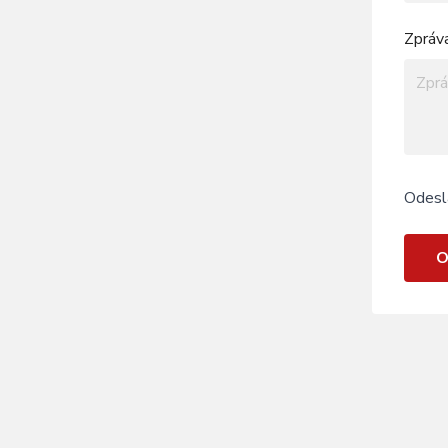
Zpráv
Odesl
O