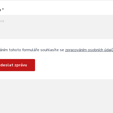
a *
áním tohoto formuláře souhlasíte se
zpracováním osobních údaj
deslat zprávu