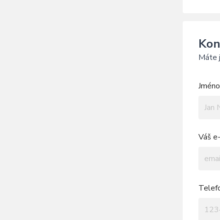
Kon
Máte j
Jméno 
Váš e-
Telef