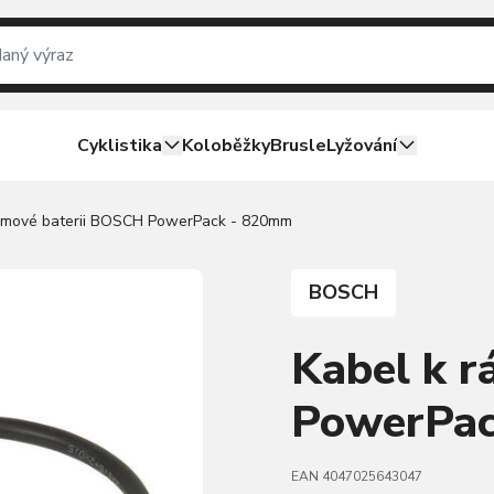
Cyklistika
Koloběžky
Brusle
Lyžování
rámové baterii BOSCH PowerPack - 820mm
BOSCH
Kabel k 
PowerPac
EAN 4047025643047