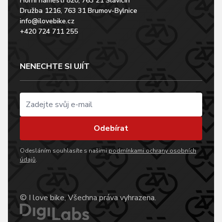
Horní náměstí 820, 763 21 Slavičín
Družba 1216, 763 31 Brumov-Bylnice
info@ilovebike.cz
+420 724 711 255
NENECHTE SI UJÍT
Odebírat
Odesláním souhlasíte s našimi
podmínkami ochrany osobních
údajů
.
© I love bike, Všechna práva vyhrazena.