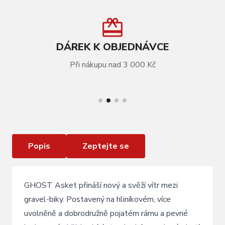
DÁREK K OBJEDNÁVCE
Při nákupu nad 3 000 Kč
VÍCE INFORMACÍ
GHOST Asket AL EQ Dark Purple/Light Grey
Popis
Zeptejte se
GHOST Asket přináší nový a svěží vítr mezi
gravel-biky. Postavený na hliníkovém, více
uvolněně a dobrodružně pojatém rámu a pevné