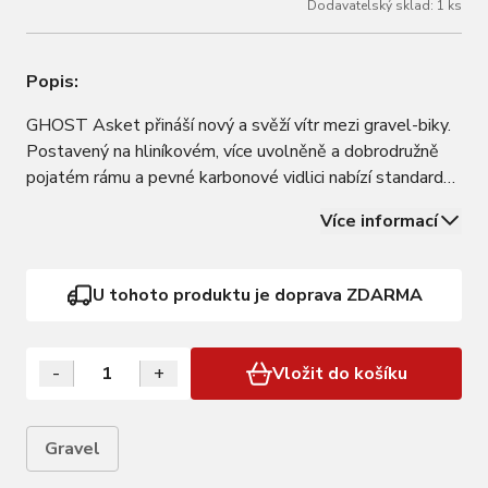
Dodavatelský sklad: 1 ks
Popis:
GHOST Asket přináší nový a svěží vítr mezi gravel-biky.
Postavený na hliníkovém, více uvolněně a dobrodružně
pojatém rámu a pevné karbonové vidlici nabízí standardní
gravelové obutí Maxxis Ravager 700x40c. Díky delší
Více informací
vidlici má výše položené hlavové složení, zatímco zadní
část rámu se znatelně…
U tohoto produktu je doprava ZDARMA
-
+
Vložit do košíku
Gravel