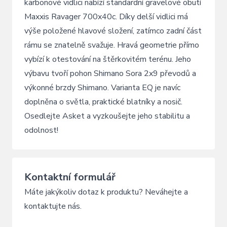
karbonové vidlici nabízí standardní gravelové obutí
Maxxis Ravager 700x40c. Díky delší vidlici má
výše položené hlavové složení, zatímco zadní část
rámu se znatelně svažuje. Hravá geometrie přímo
vybízí k otestování na štěrkovitém terénu. Jeho
výbavu tvoří pohon Shimano Sora 2x9 převodů a
výkonné brzdy Shimano. Varianta EQ je navíc
doplněna o světla, praktické blatníky a nosič.
Osedlejte Asket a vyzkoušejte jeho stabilitu a
odolnost!
Kontaktní formulář
Máte jakýkoliv dotaz k produktu? Neváhejte a
kontaktujte nás.