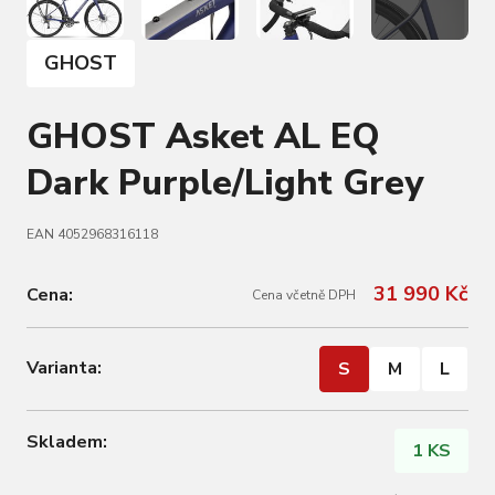
GHOST
GHOST Asket AL EQ
Dark Purple/Light Grey
EAN 4052968316118
31 990 Kč
Cena:
Cena včetně DPH
Varianta:
S
M
L
Skladem:
1 KS