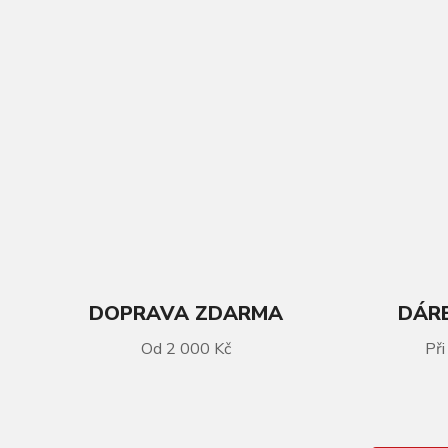
DOPRAVA ZDARMA
DÁRE
VÍCE INFORMACÍ
Od 2 000 Kč
Při
LAPIERRE Aircode DRS 5.0 - L/52
cm