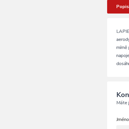
Popis
LAPIER
aerod
mírně 
napoje
dosáhn
Kon
Máte j
Jméno 