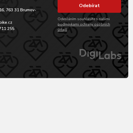
Odebírat
16, 763 31 Brumov-
Odesláním souhlasíte s našimi
bike.cz
podmínkami ochrany osobních
711 255
údajů
.