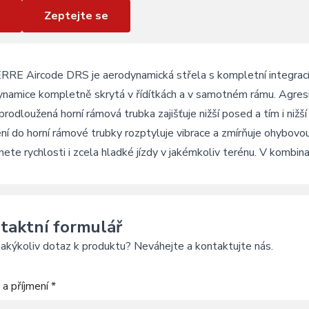
Zeptejte se
RE Aircode DRS je aerodynamická střela s kompletní integrací k
ynamice kompletně skrytá v řídítkách a v samotném rámu. Agres
prodloužená horní rámová trubka zajišťuje nižší posed a tím i nižš
ní do horní rámové trubky rozptyluje vibrace a zmírňuje ohybovou
ete rychlosti i zcela hladké jízdy v jakémkoliv terénu. V kombin
taktní formulář
akýkoliv dotaz k produktu? Neváhejte a kontaktujte nás.
a příjmení *