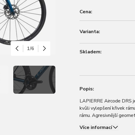
Cena:
Varianta:
1/6
Skladem:
Popis:
LAPIERRE Aircode DRS je a
kvůli vylepšení křivek rá
rámu. Agresivnější geome
horní rámová trubka zajišťu
Více informací