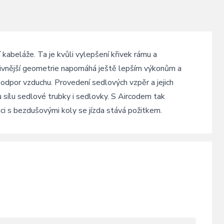
abeláže. Ta je kvůli vylepšení křivek rámu a
ivnější geometrie napomáhá ještě lepším výkonům a
í odpor vzduchu. Provedení sedlových vzpěr a jejich
 sílu sedlové trubky i sedlovky. S Aircodem tak
aci s bezdušovými koly se jízda stává požitkem.