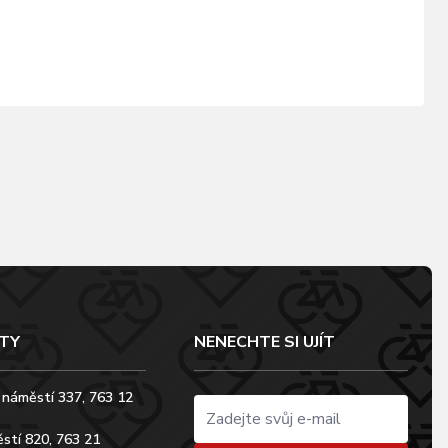
TY
NENECHTE SI UJÍT
 náměstí 337, 763 12
stí 820, 763 21