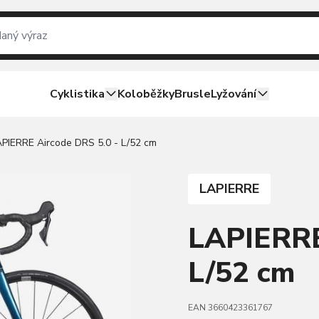
Cyklistika
Koloběžky
Brusle
Lyžování
PIERRE Aircode DRS 5.0 - L/52 cm
LAPIERRE
LAPIERRE
L/52 cm
EAN 3660423361767