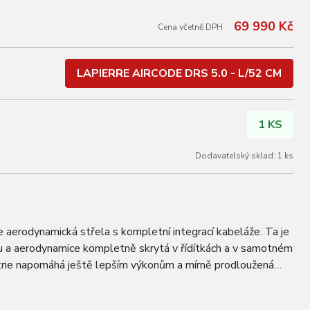
69 990 Kč
Cena včetně DPH
LAPIERRE AIRCODE DRS 5.0 - L/52 CM
1 KS
Dodavatelský sklad: 1 ks
erodynamická střela s kompletní integrací kabeláže. Ta je
mu a aerodynamice kompletně skrytá v řídítkách a v samotném
trie napomáhá ještě lepším výkonům a mírně prodloužená
je nižší posed a tím i…