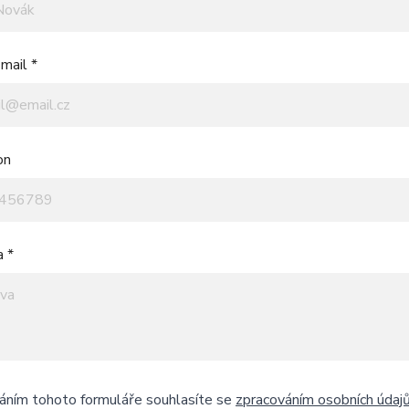
mail *
on
a *
áním tohoto formuláře souhlasíte se
zpracováním osobních údaj