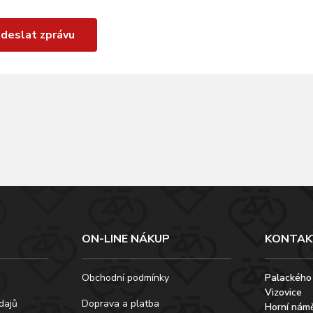
deslat zprávu
ON-LINE NÁKUP
KONTAK
Obchodní podmínky
Palackého
Vizovice
dajů
Doprava a platba
Horní námě