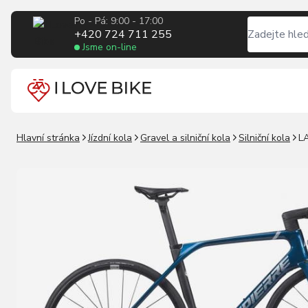
Po - Pá: 9:00 - 17:00
+420 724 711 255
Jsme on-line
Hlavní stránka
Jízdní kola
Gravel a silniční kola
Silniční kola
LA