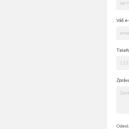
Váš e-
Telef
Zpráv
Odesl