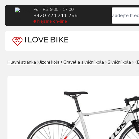
Po - Pá: 9:00 - 17:00
+420 724 711 255
Nejsme on-line
Hlavní stránka
Jízdní kola
Gravel a silniční kola
Silniční kola
K