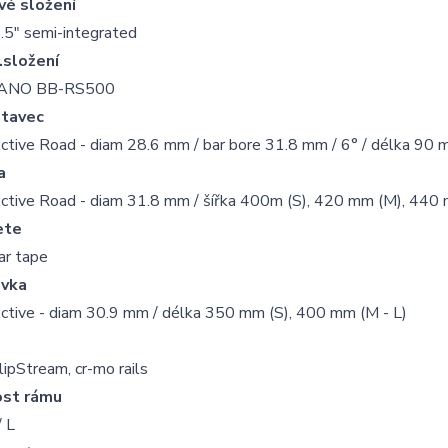
vé složení
.5" semi-integrated
.složení
ANO BB-RS500
tavec
ctive Road - diam 28.6 mm / bar bore 31.8 mm / 6° / délka 90
a
ctive Road - diam 31.8 mm / šířka 400m (S), 420 mm (M), 440 
ete
ar tape
ovka
ctive - diam 30.9 mm / délka 350 mm (S), 400 mm (M - L)
o
ipStream, cr-mo rails
ost rámu
/ L