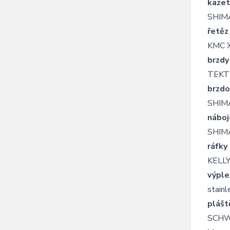
kazet
SHIM
řetěz
KMC 
brzdy
TEKT
brzdo
SHIMA
náboj
SHIMA
ráfky
KELLY
výple
stainl
plášt
SCHWA