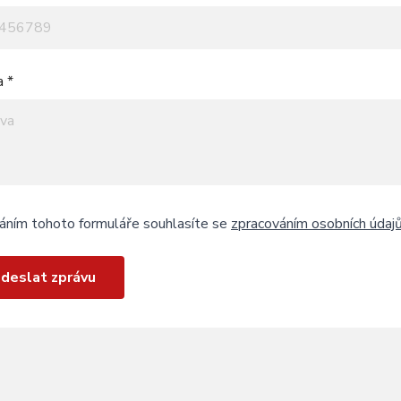
a *
áním tohoto formuláře souhlasíte se
zpracováním osobních údaj
deslat zprávu