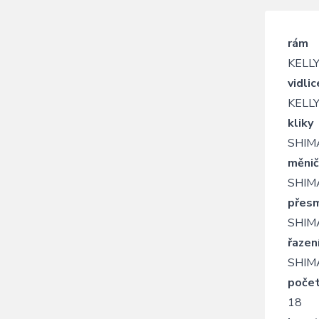
rám
KELLYS
vidlic
KELLY
kliky
SHIMA
měnič
SHIMA
přes
SHIMA
řazen
SHIMA
počet
18