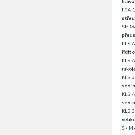
hlavo
FSA 1
střed
SHIM
předs
KLS A
řídítk
KLS A
rukoj
KLS b
sedl
KLS A
sedl
KLS Sl
velik
S / M 