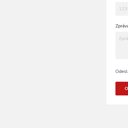
Zpráv
Odesl
O