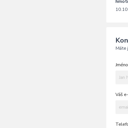
hmot
10.10
Kon
Máte j
Jméno 
Váš e-
Telef