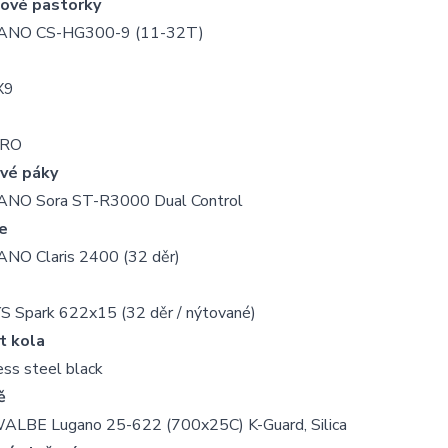
ové pastorky
ANO CS-HG300-9 (11-32T)
X9
RO
vé páky
NO Sora ST-R3000 Dual Control
e
NO Claris 2400 (32 děr)
S Spark 622x15 (32 děr / nýtované)
t kola
ess steel black
ě
LBE Lugano 25-622 (700x25C) K-Guard, Silica