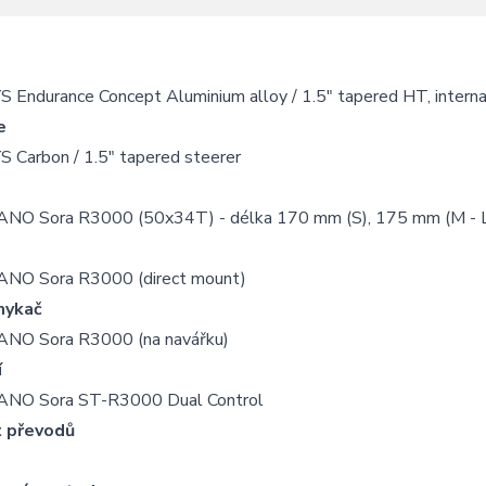
 Endurance Concept Aluminium alloy / 1.5" tapered HT, interna
e
S Carbon / 1.5" tapered steerer
NO Sora R3000 (50x34T) - délka 170 mm (S), 175 mm (M - 
NO Sora R3000 (direct mount)
mykač
NO Sora R3000 (na navářku)
í
NO Sora ST-R3000 Dual Control
 převodů