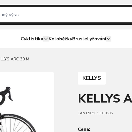
Cyklistika
Koloběžky
Brusle
Lyžování
ELLYS ARC 30 M
KELLYS
KELLYS A
EAN 8585053830535
Cena: