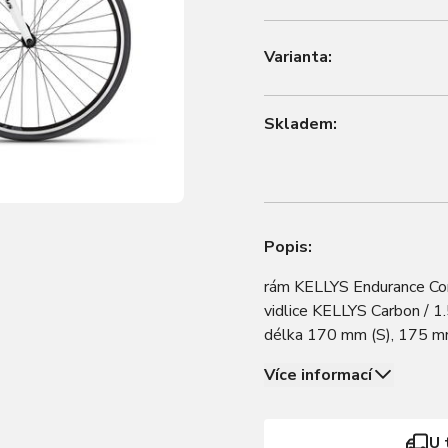
Varianta:
Skladem:
Popis:
rám KELLYS Endurance Conc
vidlice KELLYS Carbon / 
délka 170 mm (S), 175 m
přesmykač SHIMANO Sora
Více informací
U 