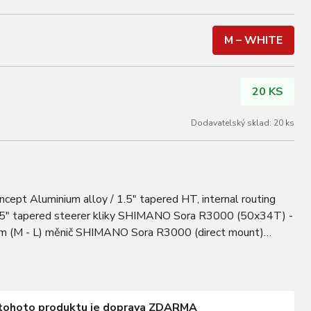
M – WHITE
20 KS
Dodavatelský sklad: 20 ks
ept Aluminium alloy / 1.5" tapered HT, internal routing
1.5" tapered steerer kliky SHIMANO Sora R3000 (50x34T) -
m (M - L) měnič SHIMANO Sora R3000 (direct mount)
 R3000 (na navářku) řazení SHIMANO Sora ST…
tohoto produktu je doprava ZDARMA