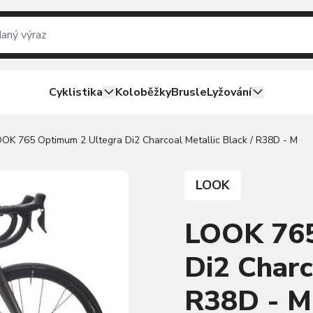
Cyklistika
Koloběžky
Brusle
Lyžování
OK 765 Optimum 2 Ultegra Di2 Charcoal Metallic Black / R38D - M
LOOK
LOOK 765
Di2 Charc
R38D - M