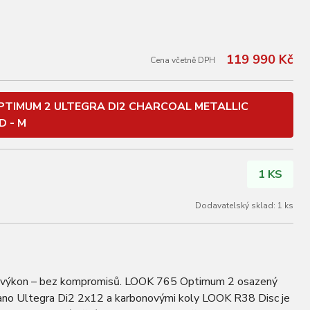
119 990 Kč
Cena včetně DPH
PTIMUM 2 ULTEGRA DI2 CHARCOAL METALLIC
D - M
1 KS
Dodavatelský sklad: 1 ks
 na výkon – bez kompromisů. LOOK 765 Optimum 2 osazený
ano Ultegra Di2 2x12 a karbonovými koly LOOK R38 Disc je