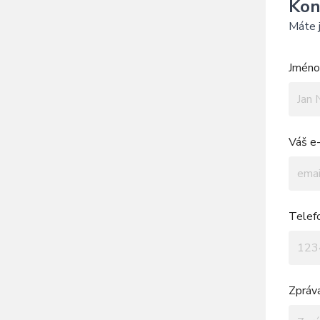
Kon
Máte j
Jméno 
Váš e-
Telef
Zpráv