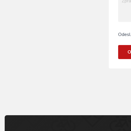
Odesl
O