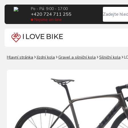
Po - Pá: 9:00 - 17:00
+420 724 711 255
Nejsme on-line
Hlavní stránka
Jízdní kola
Gravel a silniční kola
Silniční kola
LO