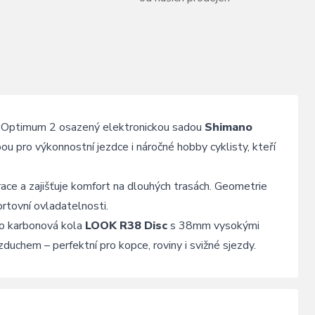
ptimum 2 osazený elektronickou sadou
Shimano
bou pro výkonnostní jezdce i náročné hobby cyklisty, kteří
race a zajišťuje komfort na dlouhých trasách. Geometrie
ortovní ovladatelnosti.
co karbonová kola
LOOK R38 Disc
s 38mm vysokými
zduchem – perfektní pro kopce, roviny i svižné sjezdy.