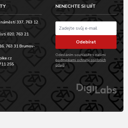
TY
NENECHTE SI UJÍT
 náměstí 337, 763 12
stí 820, 763 21
Odebírat
16, 763 31 Brumov-
Odesláním souhlasíte s našimi
bike.cz
podmínkami ochrany osobních
711 255
údajů
.