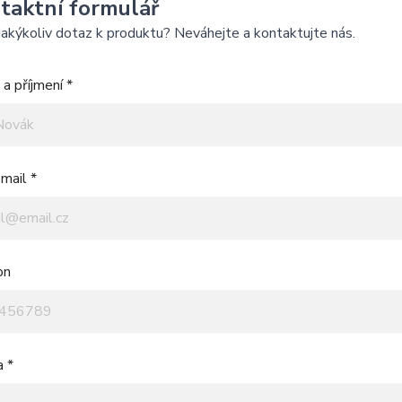
taktní formulář
akýkoliv dotaz k produktu? Neváhejte a kontaktujte nás.
a příjmení *
mail *
on
a *