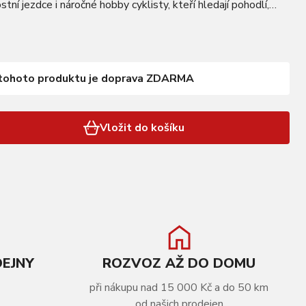
tní jezdce i náročné hobby cyklisty, kteří hledají pohodlí,
arakter v jednom. Karbonový…
tohoto produktu je doprava ZDARMA
Vložit do košíku
DEJNY
ROZVOZ AŽ DO DOMU
při nákupu nad 15 000 Kč a do 50 km
od našich prodejen