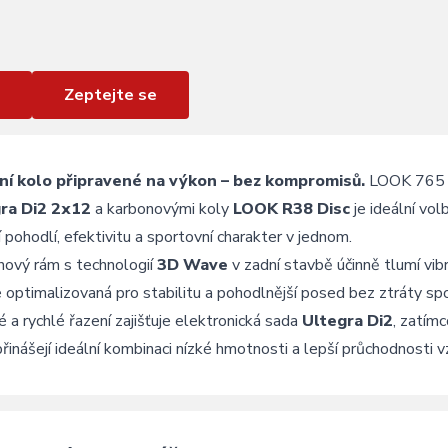
Zeptejte se
ční kolo připravené na výkon – bez kompromisů.
LOOK 765 O
ra Di2 2x12
a karbonovými koly
LOOK R38 Disc
je ideální vol
í pohodlí, efektivitu a sportovní charakter v jednom.
nový rám s technologií
3D Wave
v zadní stavbě účinně tlumí vib
e optimalizovaná pro stabilitu a pohodlnější posed bez ztráty sp
 a rychlé řazení zajišťuje elektronická sada
Ultegra Di2
, zatím
přinášejí ideální kombinaci nízké hmotnosti a lepší průchodnosti v