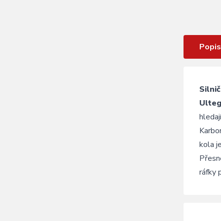
LOOK 765 Optimum 2 Ultegra Di2
Charcoal Metallic Black / R38D - M
Popis
Silni
Ulteg
hledaj
Karbo
kola j
Přesné
ráfky 