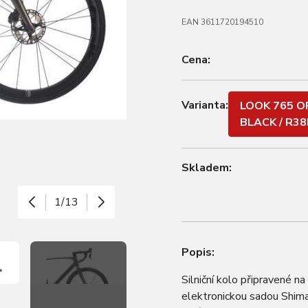
EAN 3611720194510
Cena:
Varianta:
LOOK 765 O
BLACK / R38
Skladem:
1/13
Popis:
Silniční kolo připravené
elektronickou sadou Shim