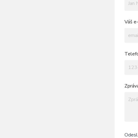
Váš e-
Telef
Zpráv
Odesl