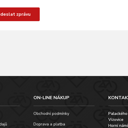
deslat zprávu
ON-LINE NÁKUP
KONTAK
Obchodní podmínky
Palackého
Vizovice
dajů
Doprava a platba
Horní námě