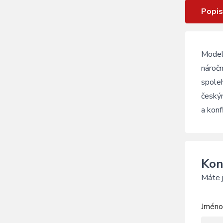
Popis
Model 
náročn
spole
českým
a konf
Kon
Máte j
Jméno 