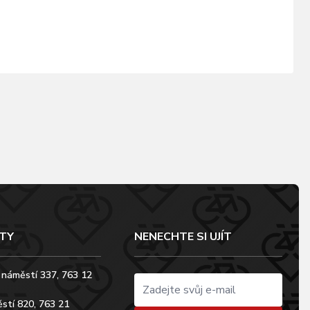
TY
NENECHTE SI UJÍT
 náměstí 337, 763 12
stí 820, 763 21