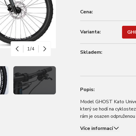
Cena:
Varianta:
GHO
1/4
Skladem:
Popis:
Model GHOST Kato Universa
který se hodí na cyklostez
rám je osazen odpruženou 
hydraulickými brzdami T
Více informací