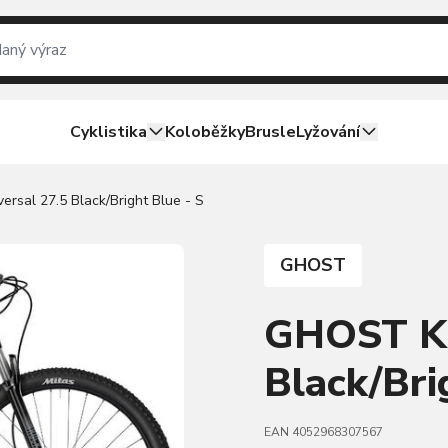
Cyklistika
Koloběžky
Brusle
Lyžování
rsal 27.5 Black/Bright Blue - S
GHOST
GHOST Ka
Black/Bri
EAN 4052968307567