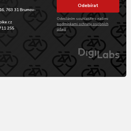
Odebírat
16, 763 31 Brumov-
Odesláním souhlasíte s našimi
bike.cz
podmínkami ochrany osobních
711 255
údajů
.