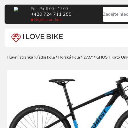
Po - Pá: 9:00 - 17:00
+420 724 711 255
Nejsme on-line
Hlavní stránka
Jízdní kola
Horská kola
27,5"
GHOST Kato Unive