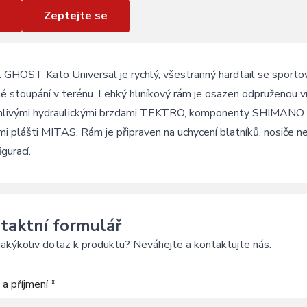
Zeptejte se
GHOST Kato Universal je rychlý, všestranný hardtail se sportovn
é stoupání v terénu. Lehký hliníkový rám je osazen odpruženou 
hlivými hydraulickými brzdami TEKTRO, komponenty SHIMANO s 
i plášti MITAS. Rám je připraven na uchycení blatníků, nosiče n
igurací.
taktní formulář
akýkoliv dotaz k produktu? Neváhejte a kontaktujte nás.
a příjmení *