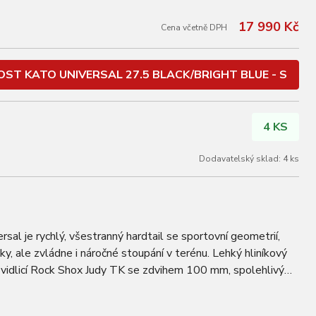
17 990 Kč
Cena včetně DPH
ST KATO UNIVERSAL 27.5 BLACK/BRIGHT BLUE - S
4 KS
Dodavatelský sklad: 4 ks
l je rychlý, všestranný hardtail se sportovní geometrií,
ky, ale zvládne i náročné stoupání v terénu. Lehký hliníkový
vidlicí Rock Shox Judy TK se zdvihem 100 mm, spolehlivými
EKTRO, komponenty…