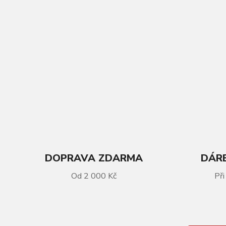
DOPRAVA ZDARMA
DÁRE
VÍCE INFORMACÍ
Od 2 000 Kč
Při
GHOST Kato Universal 27.5
Black/Bright Blue - S