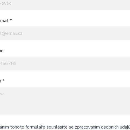
mail *
on
a *
áním tohoto formuláře souhlasíte se
zpracováním osobních údaj