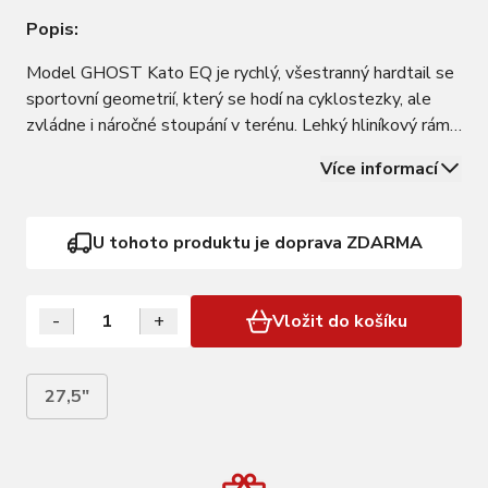
Popis:
Model GHOST Kato EQ je rychlý, všestranný hardtail se
sportovní geometrií, který se hodí na cyklostezky, ale
zvládne i náročné stoupání v terénu. Lehký hliníkový rám
je osazen odpruženou vidlicí RST Blaze se zdvihem 100
Více informací
mm, spolehlivými hydraulickými brzdami TEKTRO,
komponenty SHIMANO s 3x8 převody…
U tohoto produktu je doprava ZDARMA
-
+
Vložit do košíku
27,5"