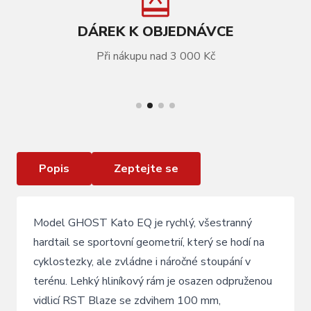
DÁREK K OBJEDNÁVCE
Při nákupu nad 3 000 Kč
VÍCE INFORMACÍ
GHOST Kato EQ 27.5 Khaki Metallic/Black Matt
Popis
Zeptejte se
Model GHOST Kato EQ je rychlý, všestranný
hardtail se sportovní geometrií, který se hodí na
cyklostezky, ale zvládne i náročné stoupání v
terénu. Lehký hliníkový rám je osazen odpruženou
vidlicí RST Blaze se zdvihem 100 mm,