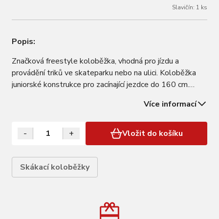
Slavičín: 1 ks
Popis:
Značková freestyle koloběžka, vhodná pro jízdu a
provádění triků ve skateparku nebo na ulici. Koloběžka
juniorské konstrukce pro zacínající jezdce do 160 cm.
Značka Dominator; Kategorie Freestyle koloběžka;
Více informací
Věková kategorie 8+; Pro výšku jezdce 130-160 cm;
Vyspělost konstrukce Začátečnická;…
-
+
Vložit do košíku
Skákací koloběžky