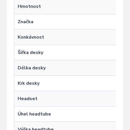
Hmotnost
Značka
G
Konkávnost
Šířka desky
Délka desky
Krk desky
Headset
S
Úhel headtube
Výška headtube