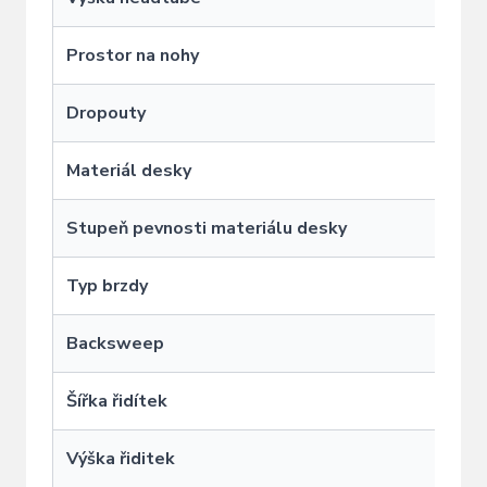
Prostor na nohy
Dropouty
S
Materiál desky
Stupeň pevnosti materiálu desky
Typ brzdy
F
Backsweep
Šířka řidítek
Výška řiditek