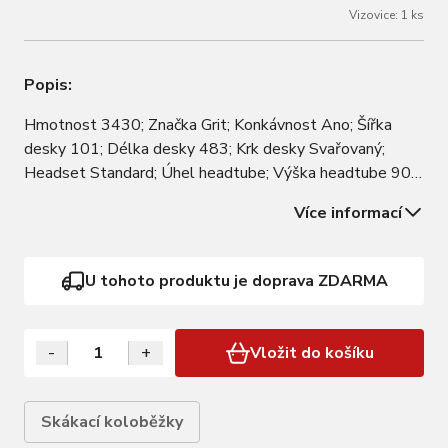
Vizovice: 1 ks
Popis:
Hmotnost 3430; Značka Grit; Konkávnost Ano; Šířka
desky 101; Délka desky 483; Krk desky Svařovaný;
Headset Standard; Úhel headtube; Výška headtube 90;
Prostor na nohy 350; Dropouty Standard; Materiál desky
Více informací
Aluminium; Stupeň pevnosti materiálu desky T6; Typ
brzdy Flex brzda; Backsweep Ne; Šířka…
U tohoto produktu je doprava ZDARMA
-
+
Vložit do košíku
Skákací koloběžky