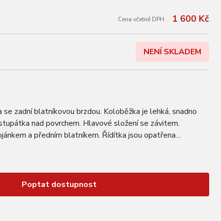
1 600 Kč
Cena včetně DPH
NENÍ SKLADEM
 se zadní blatníkovou brzdou. Koloběžka je lehká, snadno
stupátka nad povrchem. Hlavové složení se závitem.
jánkem a předním blatníkem. Řídítka jsou opatřena
mírnění otřesů. Doporučené použití…
Poptat dostupnost