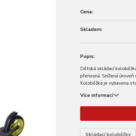
Cena:
Skladem:
Popis:
Dětská skládací koloběžka
přenosná. Snížená úroveň 
Koloběžka je vybavena sto
eloxovanou objímkou pro z
Více informací
Skládací koloběžky