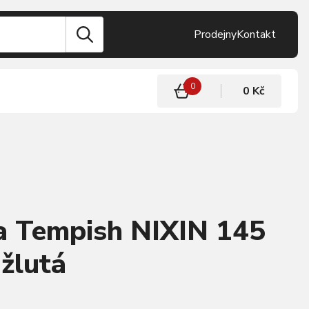
Prodejny
Kontakt
0
0 Kč
a Tempish NIXIN 145
žlutá