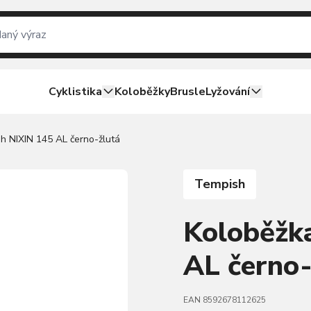
Cyklistika
Koloběžky
Brusle
Lyžování
h NIXIN 145 AL černo-žlutá
Tempish
Koloběžk
AL černo-
EAN 8592678112625