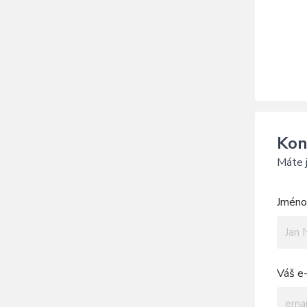
Kon
Máte j
Jméno 
Váš e-