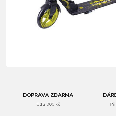
DOPRAVA ZDARMA
DÁRE
VÍCE INFORMACÍ
Od 2 000 Kč
Při
Koloběžka Tempish NIXIN 145 AL