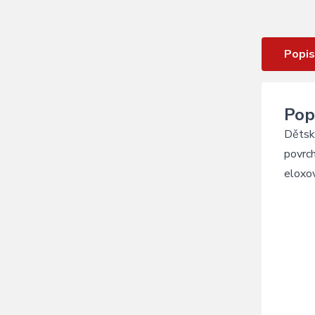
černo-žlutá
Popis
Pop
Dětská
povrch
eloxo