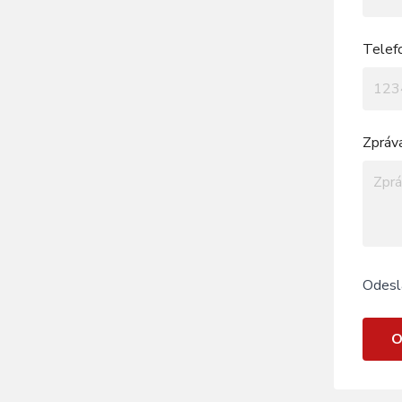
Telef
Zpráv
Odesl
O