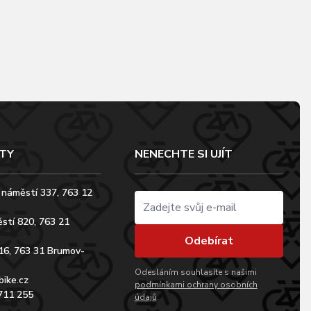
TY
NENECHTE SI UJÍT
 náměstí 337, 763 12
stí 820, 763 21
Odebírat
16, 763 31 Brumov-
Odesláním souhlasíte s našimi
bike.cz
podmínkami ochrany osobních
711 255
údajů
.