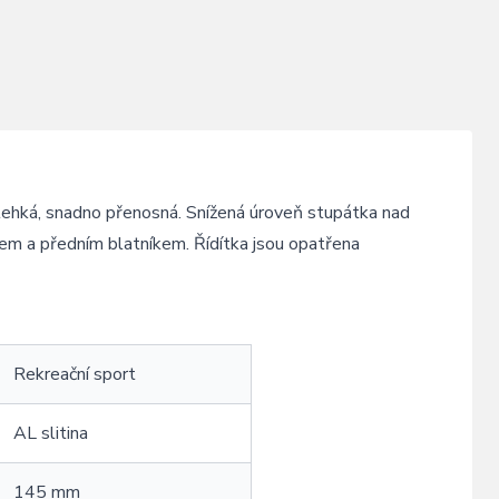
lehká, snadno přenosná. Snížená úroveň stupátka nad
em a předním blatníkem. Řídítka jsou opatřena
Rekreační sport
AL slitina
145 mm