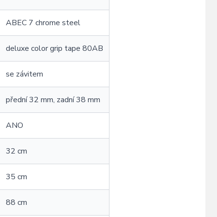
ABEC 7 chrome steel
deluxe color grip tape 80AB
se závitem
přední 32 mm, zadní 38 mm
ANO
32 cm
35 cm
88 cm