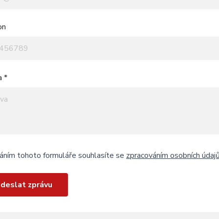
on
a *
áním tohoto formuláře souhlasíte se
zpracováním osobních údaj
deslat zprávu