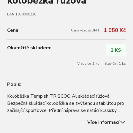
koloběžka růžová
EAN 1050000238
1 050 Kč
Cena:
Cena včetně DPH
Okamžitě skladem:
2 KS
Vizovice: 1 ks
Slavičín: 1 ks
Popis:
Koloběžka Tempish TRISCOO Al skládací růžová
Bezpečná skládací koloběžka se zvýšenou stabilitou pro
začínající sportovce. Přední náprava se natáčí klasicky
jako u běžných koloběžek, nikoli přenášením váhy jezdce
Více informací
na stranu. Koloběžka má omezení maximálního úhlu
vytočení. Vhodné pro děti od 3 let.…