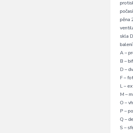
protis
počasí
pěna 
venti
skla D
balen
A – pr
B – bi
D – dv
F – fo
L – ex
M – m
O – vh
P – po
Q – de
S – sf