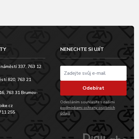
TY
NENECHTE SI UJÍT
 náměstí 337, 763 12
stí 820, 763 21
Odebírat
16, 763 31 Brumov-
Odesláním souhlasíte s našimi
bike.cz
podmínkami ochrany osobních
711 255
údajů
.