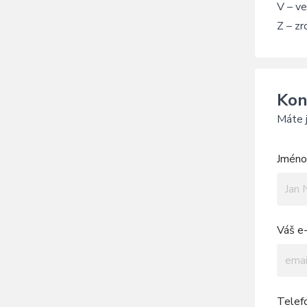
V – ve
Z – zr
Kon
Máte j
Jméno 
Váš e-
Telef