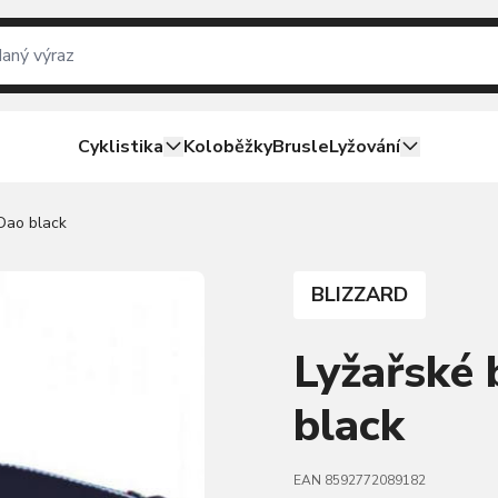
Cyklistika
Koloběžky
Brusle
Lyžování
 Dao black
BLIZZARD
Lyžařské 
black
EAN 8592772089182