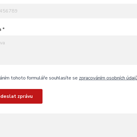
a *
áním tohoto formuláře souhlasíte se
zpracováním osobních údaj
deslat zprávu