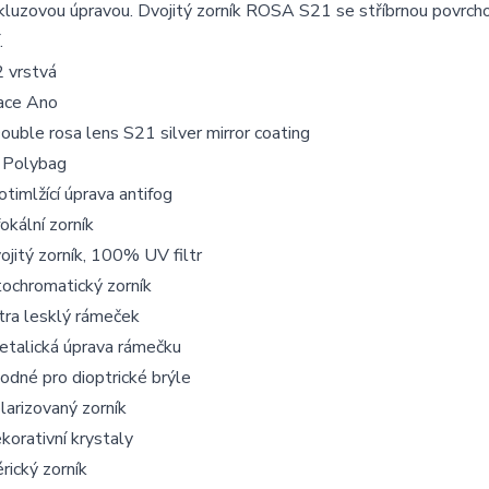
kluzovou úpravou. Dvojitý zorník ROSA S21 se stříbrnou povrch
.
2 vrstvá
lace Ano
ouble rosa lens S21 silver mirror coating
í Polybag
otimlžící úprava antifog
fokální zorník
ojitý zorník, 100% UV filtr
tochromatický zorník
tra lesklý rámeček
etalická úprava rámečku
odné pro dioptrické brýle
larizovaný zorník
korativní krystaly
érický zorník