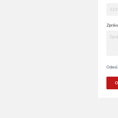
Zpráv
Odesl
O