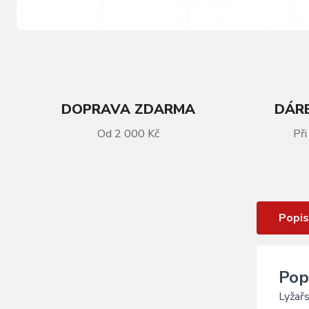
DOPRAVA ZDARMA
DÁRE
Od 2 000 Kč
Při
VÍCE INFORMACÍ
Lyžařské brýle Blizzard Dao black
Popis
Pop
Lyžař