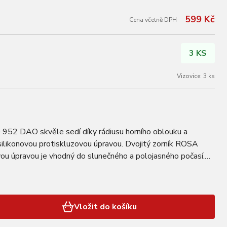
599 Kč
Cena včetně DPH
3 KS
Vizovice: 3 ks
952 DAO skvěle sedí díky rádiusu horního oblouku a
ilikonovou protiskluzovou úpravou. Dvojitý zorník ROSA
ou úpravou je vhodný do slunečného a polojasného počasí.
no skla Double rosa lens S21 silver…
Vložit do košíku