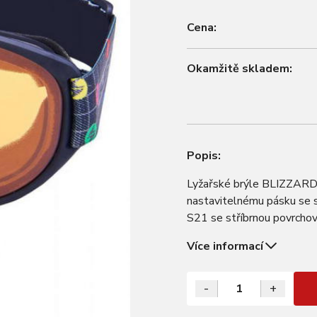
Cena:
Okamžitě skladem:
Popis:
Lyžařské brýle BLIZZARD 
nastavitelnému pásku se s
S21 se stříbrnou povrchov
pěna 2 vrstvá ventilace A
Více informací
-
+