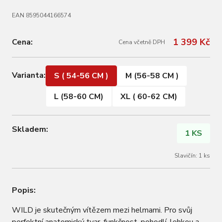
EAN 8595044166574
1 399 Kč
Cena:
Cena včetně DPH
Varianta:
S ( 54-56 CM )
M (56-58 CM )
L (58-60 CM)
XL ( 60-62 CM)
Skladem:
1 KS
Slavičín: 1 ks
Popis:
WILD je skutečným vítězem mezi helmami. Pro svůj
perfektní anatomický tvar, funkčnost, pohodlí, lehkou a