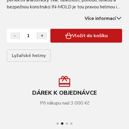
bezpečnou konstrukci IN-MOLD je tou pravou helmou i
pro náročné lyžaře. V nových dynamických barvách dle
Více informací
letošních trendů. Ventilace ACTIVE BOOST podpořená
unikátním systémem cirkulace vzduchu I…
-
+
Vložit do košíku
Lyžařské helmy
DÁREK K OBJEDNÁVCE
Při nákupu nad 3 000 Kč
VÍCE INFORMACÍ
Lyžařská helma Relax Wild Base black