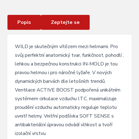
Popis
Zeptejte se
WILD je skutečným vítězem mezi helmami. Pro
svůj perfektní anatomický tvar, funkčnost, pohodlí ,
lehkou a bezpečnou konstrukci IN-MOLD je tou
pravou helmou i pro náročné lyžaře. V nových
dynamických barvách dle letošních trendů.
Ventilace ACTIVE BOOST podpořená unikátním
systémem cirkulace vzduchu I.T.C. maximalizuje
proudění vzduchu automaticky reguluje teplotu
uvnitř helmy. Vnitřní podšívka SOFT SENSE s
antibakteriální úpravou odvádí vlhkost a tvoří
izolační vrstvu.