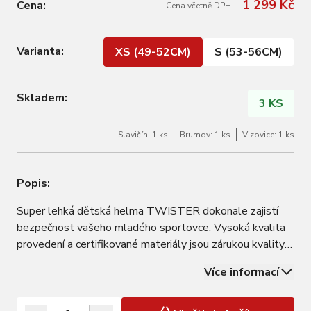
1 299 Kč
Cena:
Cena včetně DPH
Varianta:
XS (49-52CM)
S (53-56CM)
Skladem:
3 KS
Slavičín: 1 ks
Brumov: 1 ks
Vizovice: 1 ks
Popis:
Super lehká dětská helma TWISTER dokonale zajistí
bezpečnost vašeho mladého sportovce. Vysoká kvalita
provedení a certifikované materiály jsou zárukou kvality a
komfortu. Vnitřní pratelná podšívka SOFT SENCE.,
Více informací
Intuitivní seřízení obvodu helmy DUAL FIX zvládne dítě
samo jednou rukou. Děti milují…