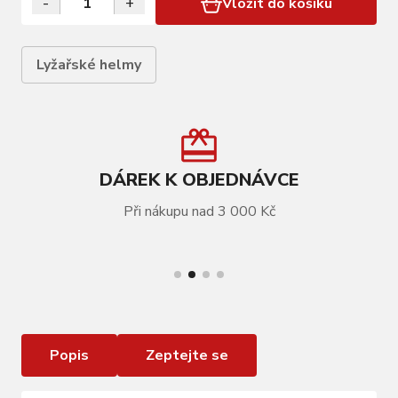
-
+
Vložit do košíku
Lyžařské helmy
DÁREK K OBJEDNÁVCE
Při nákupu nad 3 000 Kč
VÍCE INFORMACÍ
Lyžařská helma Relax Twister matná neon žlutá
Popis
Zeptejte se