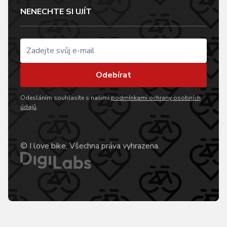
NENECHTE SI UJÍT
Odebírat
Odesláním souhlasíte s našimi
podmínkami ochrany osobních
údajů
.
© I love bike, Všechna práva vyhrazena.