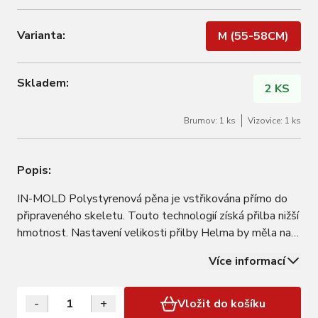
Varianta:
M (55-58CM)
Skladem:
2 KS
Brumov: 1 ks
Vizovice: 1 ks
Popis:
IN-MOLD Polystyrenová pěna je vstřikována přímo do
připraveného skeletu. Touto technologií získá přilba nižší
hmotnost. Nastavení velikosti přilby Helma by měla na
hlavě správně sedět, ale také nesmí nikde tlačit.
Více informací
Některé helmy mají vnitřní prostor nastavitelný.
Doporučujeme helmu zkoušet spolu s…
-
+
Vložit do košíku