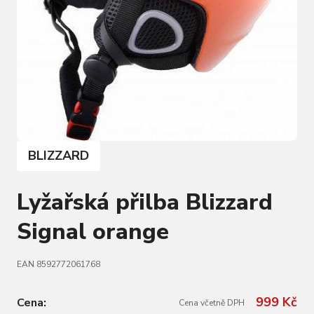
BLIZZARD
Lyžařská přilba Blizzard
Signal orange
EAN 8592772061768
999 Kč
Cena:
Cena včetně DPH