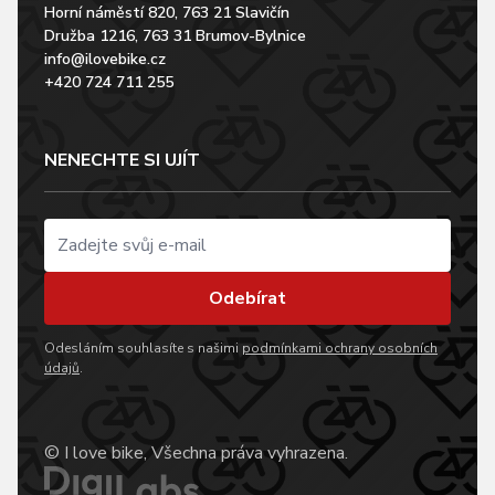
Horní náměstí 820, 763 21 Slavičín
Družba 1216, 763 31 Brumov-Bylnice
info@ilovebike.cz
+420 724 711 255
NENECHTE SI UJÍT
Odebírat
Odesláním souhlasíte s našimi
podmínkami ochrany osobních
údajů
.
© I love bike, Všechna práva vyhrazena.