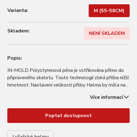
Varianta:
M (55-58CM)
Skladem:
NENÍ SKLADEM
Popis:
IN-MOLD Polystyrenová pěna je vstřikována přímo do
připraveného skeletu. Touto technologií získá přilba nižší
hmotnost. Nastavení velikosti přilby Helma by měla na
hlavě správně sedět, ale také nesmí nikde tlačit.
Více informací
Některé helmy mají vnitřní prostor nastavitelný.
Doporučujeme helmu zkoušet spolu s…
Poptat dostupnost
Lyžařské helmy