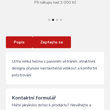
Při nákupu nad 3 000 Kč
VÍCE INFORMACÍ
Lyžařská přilba Blizzard Speed Junior blue
Popis
Zeptejte se
Ultra lehká helma s pasivním větráním, atraktivní
designy, plynule nastavitelná velikost a komfortní
polstrování.
Kontaktní formulář
Máte jakýkoliv dotaz k produktu? Neváhejte a