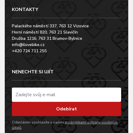
KONTAKTY
Palackého náměstí 337, 763 12 Vizovice
Horní náměstí 820, 763 21 Slavičín
Družba 1216, 763 31 Brumov-Bylnice
info@ilovebike.cz
+420 724 711 255
NENECHTE SI UJÍT
Odebírat
Odesláním souhlasíte s našimi
podmínkami ochrany osobních
údajů
.