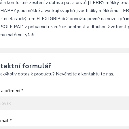
 a komfortní- zesílení v oblasti pat a prstů |TERRY měkký texti
HAPPY jsou měkké a vynikají svoji hřejivostí díky měkkému TERRY
tní elastický lem FLEXI GRIP drží ponožku pevně na noze i při i
 SOLE PAD z polyamidu zaručuje odolnost a dlouhou životnost p
mu malému lyžaři.
taktní formulář
akýkoliv dotaz k produktu? Neváhejte a kontaktujte nás.
a příjmení *
mail *