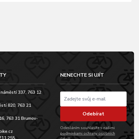
TY
NENECHTE SI UJÍT
 náměstí 337, 763 12
stí 820, 763 21
Odebírat
16, 763 31 Brumov-
Odesláním souhlasíte s našimi
bike.cz
podmínkami ochrany osobních
711 255