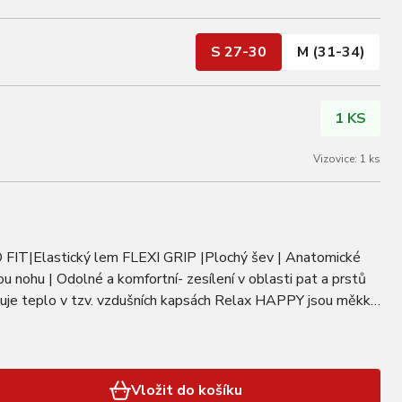
S 27-30
M (31-34)
1 KS
Vizovice: 1 ks
FIT|Elastický lem FLEXI GRIP |Plochý šev | Anatomické
ou nohu | Odolné a komfortní- zesílení v oblasti pat a prstů
uje teplo v tzv. vzdušních kapsách Relax HAPPY jsou měkké
tí díky měkkému TERRY…
Vložit do košíku