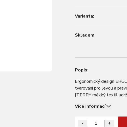
Varianta:
Skladem:
Popis:
Ergonomický design ERGO 
tvarování pro levou a prav
|TERRY měkký textil udrž
a vynikají svoji hřejivos
Více informací
-
+