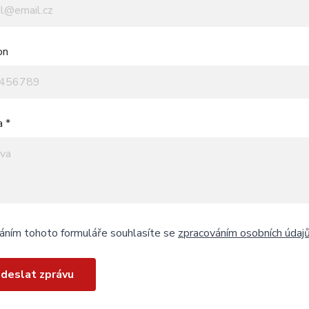
on
a *
áním tohoto formuláře souhlasíte se
zpracováním osobních údaj
deslat zprávu