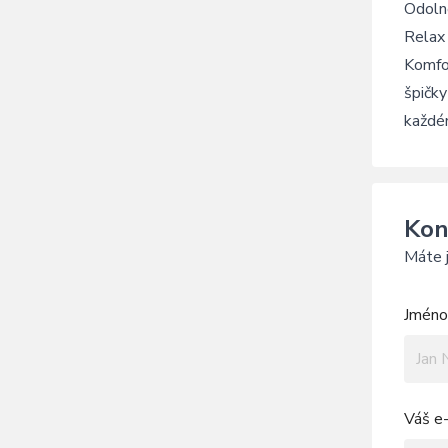
Odolné
Relax 
Komfor
špičky
každé
Kon
Máte j
Jméno 
Váš e-