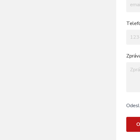
Telef
Zpráv
Odesl
O