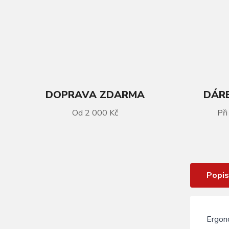
DOPRAVA ZDARMA
DÁRE
Od 2 000 Kč
Při
VÍCE INFORMACÍ
Lyžařské ponožky Relax Happy
Popis
Ergon