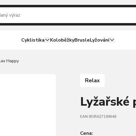
Cyklistika
Koloběžky
Brusle
Lyžování
lax Happy
Relax
Lyžařské
EAN 8595627189648
Cena: