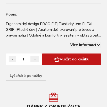
Popis:
Ergonomický design ERGO FIT|Elastický lem FLEXI
GRIP |Plochý šev | Anatomické tvarování pro levou a
pravou nohu | Odolné a komfortní- zesílení v oblasti pat a
prstů |TERRY měkký textil udržuje teplo v tzv.
Více informací
vzdušních kapsách Relax HAPPY jsou měkké a vynikají
svoji hřejivostí díky měkkému TERRY…
-
+
Vložit do košíku
Lyžařské ponožky
DÁREK K OBJEDNÁVCE