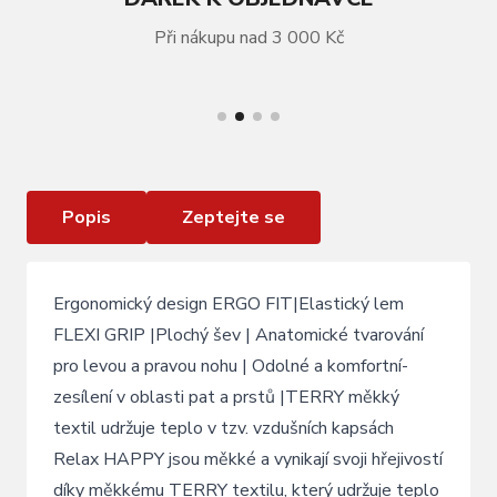
Při nákupu nad 3 000 Kč
VÍCE INFORMACÍ
Lyžařské ponožky Relax Happy šedé
Popis
Zeptejte se
Ergonomický design ERGO FIT|Elastický lem
FLEXI GRIP |Plochý šev | Anatomické tvarování
pro levou a pravou nohu | Odolné a komfortní-
zesílení v oblasti pat a prstů |TERRY měkký
textil udržuje teplo v tzv. vzdušních kapsách
Relax HAPPY jsou měkké a vynikají svoji hřejivostí
díky měkkému TERRY textilu, který udržuje teplo