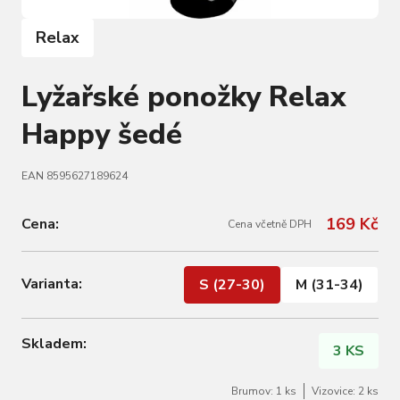
Relax
Lyžařské ponožky Relax
Happy šedé
EAN 8595627189624
169 Kč
Cena:
Cena včetně DPH
Varianta:
S (27-30)
M (31-34)
Skladem:
3 KS
Brumov: 1 ks
Vizovice: 2 ks