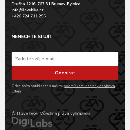
Družba 1216, 763 31 Brumov-Bylnice
info@ilovebike.cz
+420 724 711 255
NENECHTE SI UJÍT
Odebírat
Odesláním souhlasíte s našimi
podmínkami ochrany osobních
údajů
.
© I love bike, Všechna práva vyhrazena.